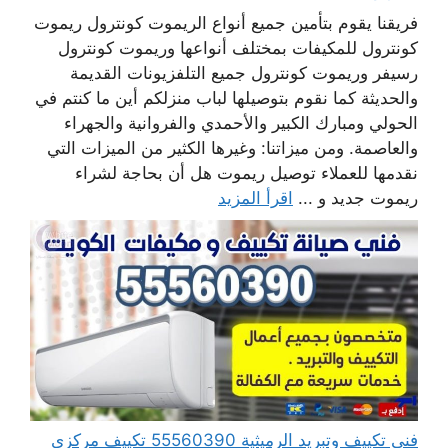
فريقنا يقوم بتأمين جميع أنواع الريموت كونترول ريموت
كونترول للمكيفات بمختلف أنواعها وريموت كونترول
رسيفر وريموت كونترول جميع التلفزيونات القديمة
والحديثة كما نقوم بتوصيلها لباب منزلكم أين ما كنتم في
الحولي ومبارك الكبير والأحمدي والفروانية والجهراء
والعاصمة. ومن ميزاتنا: وغيرها الكثير من الميزات التي
نقدمها للعملاء توصيل ريموت هل أن بحاجة لشراء
ريموت جديد و ...
اقرأ المزيد
فني تكييف وتبريد الرميثية 55560390 تكييف مركزي