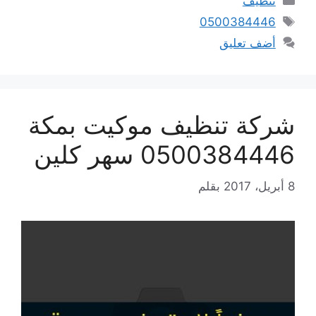
تنظيف
الوسوم
0500384446
أضف تعليق
شركة تنظيف موكيت بمكة
0500384446 سهر كلين
8 أبريل، 2017
بقلم