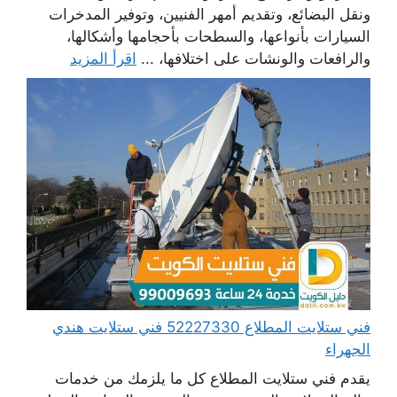
ونقل البضائع، وتقديم أمهر الفنيين، وتوفير المدخرات
السيارات بأنواعها، والسطحات بأحجامها وأشكالها،
والرافعات والونشات على اختلافها، ...
اقرأ المزيد
فني ستلايت المطلاع 52227330 فني ستلايت هندي
الجهراء
يقدم فني ستلايت المطلاع كل ما يلزمك من خدمات