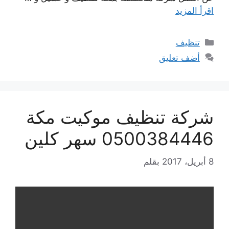
اقرأ المزيد
التصنيفات
تنظيف
أضف تعليق
شركة تنظيف موكيت مكة
0500384446 سهر كلين
8 أبريل، 2017
بقلم