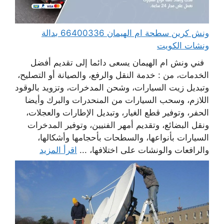
ونش كرين سطحة ام الهيمان 66400336 بدالة
ونشات الكويت
فني ونش ام الهيمان يسعى دائما إلى تقديم أفضل
الخدمات، من : خدمة النقل والرفع، والصيانة أو التصليح،
وتبديل زيت السيارات، وشحن المدخرات، وتزويد بالوقود
اللازم، وسحب السيارات من المنحدرات والبرك وأيضا
الحفر، وتوفير قطع الغيار، وتبديل الإطارات والعجلات،
ونقل البضائع، وتقديم أمهر الفنيين، وتوفير المدخرات
السيارات بأنواعها، والسطحات بأحجامها وأشكالها،
والرافعات والونشات على اختلافها، ...
اقرأ المزيد