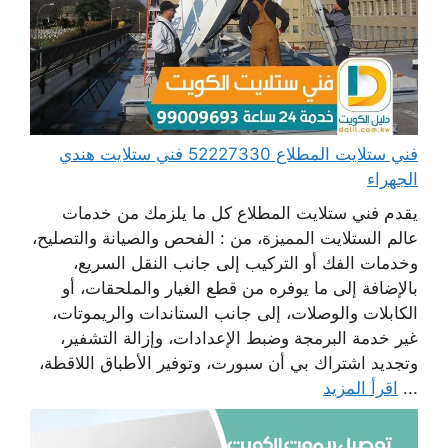
فني ستلايت المطلاع 52227330 فني ستلايت هندي
الجهراء
يقدم فني ستلايت المطلاع كل ما يلزمك من خدمات
عالم الستلايت المميزة، من : الفحص والصيانة والتصليح،
وخدمات الفك أو التركيب إلى جانب النقل السريع،
بالإضافة إلى ما يوفره من قطع الغيار والملحقات، أو
الكابلات والوصلات، إلى جانب الستاندات والريموتات،
غير خدمة البرمجة وضبط الإعدادات، وإزالة التشفير،
وتجديد اشتراك بي أن سبورت، وتوفير الأطباق اللاقطة،
...
اقرأ المزيد