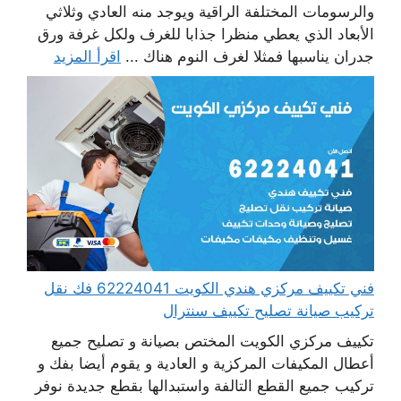
والرسومات المختلفة الراقية ويوجد منه العادي وثلاثي
الأبعاد الذي يعطي منظرا جذابا للغرف ولكل غرفة ورق
جدران يناسبها فمثلا لغرف النوم هناك ...
اقرأ المزيد
فني تكييف مركزي هندي الكويت 62224041 فك نقل
تركيب صيانة تصليح تكييف سنترال
تكييف مركزي الكويت المختص بصيانة و تصليح جميع
أعطال المكيفات المركزية و العادية و يقوم أيضا بفك و
تركيب جميع القطع التالفة واستبدالها بقطع جديدة نوفر