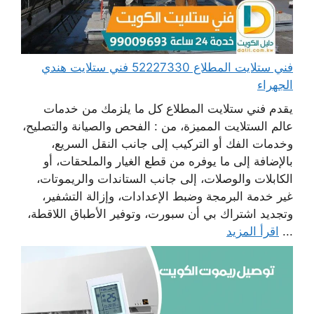
فني ستلايت المطلاع 52227330 فني ستلايت هندي
الجهراء
يقدم فني ستلايت المطلاع كل ما يلزمك من خدمات
عالم الستلايت المميزة، من : الفحص والصيانة والتصليح،
وخدمات الفك أو التركيب إلى جانب النقل السريع،
بالإضافة إلى ما يوفره من قطع الغيار والملحقات، أو
الكابلات والوصلات، إلى جانب الستاندات والريموتات،
غير خدمة البرمجة وضبط الإعدادات، وإزالة التشفير،
وتجديد اشتراك بي أن سبورت، وتوفير الأطباق اللاقطة،
...
اقرأ المزيد