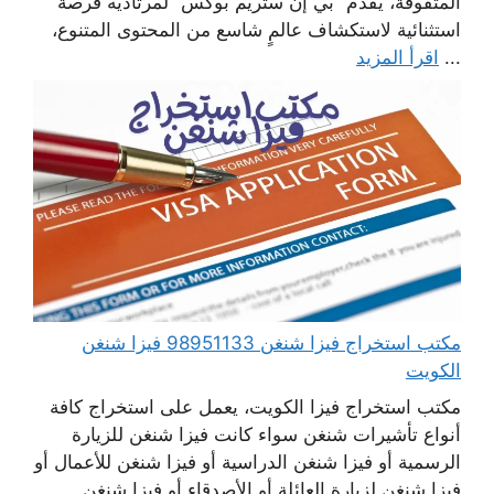
المتفوقة، يقدم “بي إن ستريم بوكس” لمرتاديه فرصة
استثنائية لاستكشاف عالمٍ شاسع من المحتوى المتنوع،
...
اقرأ المزيد
مكتب استخراج فيزا شنغن 98951133 فيزا شنغن
الكويت
مكتب استخراج فيزا الكويت، يعمل على استخراج كافة
أنواع تأشيرات شنغن سواء كانت فيزا شنغن للزيارة
الرسمية أو فيزا شنغن الدراسية أو فيزا شنغن للأعمال أو
فيزا شنغن لزيارة العائلة أو الأصدقاء أو فيزا شنغن