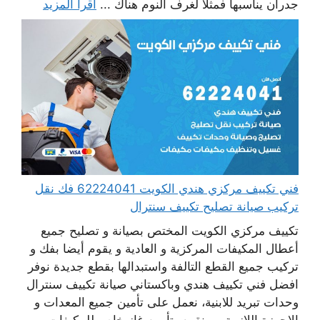
جدران يناسبها فمثلا لغرف النوم هناك ...
اقرأ المزيد
فني تكييف مركزي هندي الكويت 62224041 فك نقل
تركيب صيانة تصليح تكييف سنترال
تكييف مركزي الكويت المختص بصيانة و تصليح جميع
أعطال المكيفات المركزية و العادية و يقوم أيضا بفك و
تركيب جميع القطع التالفة واستبدالها بقطع جديدة نوفر
افضل فني تكييف هندي وباكستاني صيانة تكييف سنترال
وحدات تبريد للابنية، نعمل على تأمين جميع المعدات و
الاجهزة اللازمة ، و نقوم بتأمين غاز خاص للمكيفات