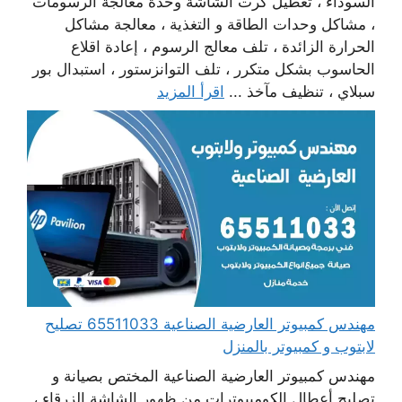
السوداء ، تعطيل كرت الشاشة وحدة معالجة الرسومات
، مشاكل وحدات الطاقة و التغذية ، معالجة مشاكل
الحرارة الزائدة ، تلف معالج الرسوم ، إعادة اقلاع
الحاسوب بشكل متكرر ، تلف التوانزستور ، استبدال بور
سبلاي ، تنظيف مآخذ ...
اقرأ المزيد
مهندس كمبيوتر العارضية الصناعية 65511033 تصليح
لابتوب و كمبيوتر بالمنزل
مهندس كمبيوتر العارضية الصناعية المختص بصيانة و
تصليح أعطال الكومبيوترات من ظهور الشاشة الزرقاء ،