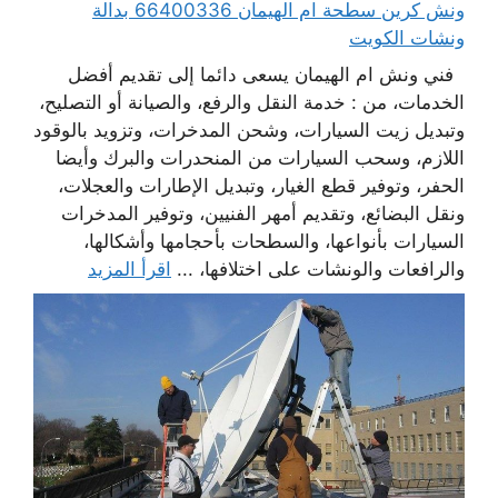
ونش كرين سطحة ام الهيمان 66400336 بدالة
ونشات الكويت
فني ونش ام الهيمان يسعى دائما إلى تقديم أفضل
الخدمات، من : خدمة النقل والرفع، والصيانة أو التصليح،
وتبديل زيت السيارات، وشحن المدخرات، وتزويد بالوقود
اللازم، وسحب السيارات من المنحدرات والبرك وأيضا
الحفر، وتوفير قطع الغيار، وتبديل الإطارات والعجلات،
ونقل البضائع، وتقديم أمهر الفنيين، وتوفير المدخرات
السيارات بأنواعها، والسطحات بأحجامها وأشكالها،
والرافعات والونشات على اختلافها، ...
اقرأ المزيد