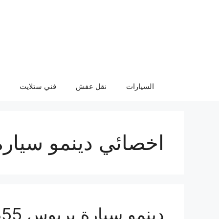
نتقل
لى
لمحتوى
السيارات
نقل عفش
فني ستلايت
اخصائي دينمو سيار