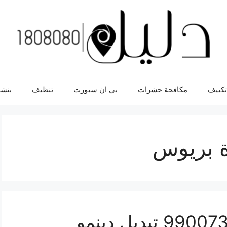
تكييف
مكافحة حشرات
بي ان سبورت
تنظيف
بنشر
ة بريوس
دينمو سيارة بريوس 99007355 تبديل دينمو