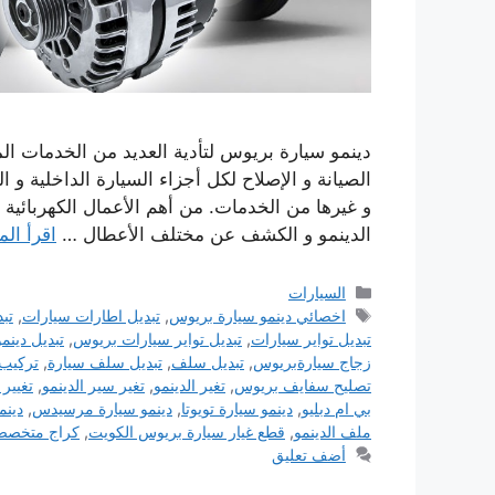
دينمو سيارة بريوس لتأدية العديد من الخدمات ال
الصيانة و الإصلاح لكل أجزاء السيارة الداخلية و ا
و غيرها من الخدمات. من أهم الأعمال الكهربائية
الدينمو و الكشف عن مختلف الأعطال …
اقرأ الم
التصنيفات
السيارات
الوسوم
اخصائي دينمو سيارة بريوس
,
تبديل اطارات سيارات
,
تب
تبديل تواير سيارات
,
تبديل تواير سيارات بريوس
,
تبديل دين
زجاج سيارةبريوس
,
تبديل سلف
,
تبديل سلف سيارة
,
تركيب 
تصليح سفايف بريوس
,
تغير الدينمو
,
تغير سير الدينمو
,
تغيير
بي ام دبليو
,
دينمو سيارة تويوتا
,
دينمو سيارة مرسيدس
,
دينم
ملف الدينمو
,
قطع غيار سيارة بريوس الكويت
,
كراج متخصص
أضف تعليق