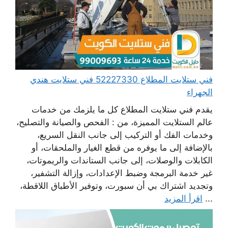
فني ستلايت المطلاع 52227330 فني ستلايت هندي
الجهراء
يقدم فني ستلايت المطلاع كل ما يلزمك من خدمات
عالم الستلايت المميزة، من : الفحص والصيانة والتصليح،
وخدمات الفك أو التركيب إلى جانب النقل السريع،
بالإضافة إلى ما يوفره من قطع الغيار والملحقات، أو
الكابلات والوصلات، إلى جانب الستاندات والريموتات،
غير خدمة البرمجة وضبط الإعدادات، وإزالة التشفير،
وتجديد اشتراك بي أن سبورت، وتوفير الأطباق اللاقطة،
...
اقرأ المزيد