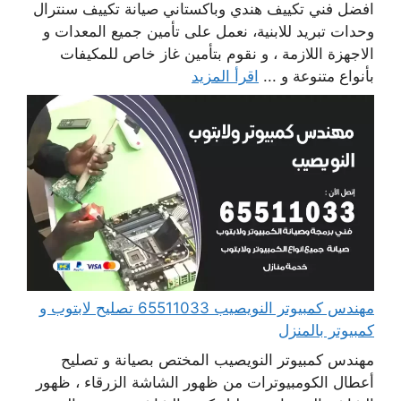
افضل فني تكييف هندي وباكستاني صيانة تكييف سنترال
وحدات تبريد للابنية، نعمل على تأمين جميع المعدات و
الاجهزة اللازمة ، و نقوم بتأمين غاز خاص للمكيفات
بأنواع متنوعة و ...
اقرأ المزيد
مهندس كمبيوتر النويصيب 65511033 تصليح لابتوب و
كمبيوتر بالمنزل
مهندس كمبيوتر النويصيب المختص بصيانة و تصليح
أعطال الكومبيوترات من ظهور الشاشة الزرقاء ، ظهور