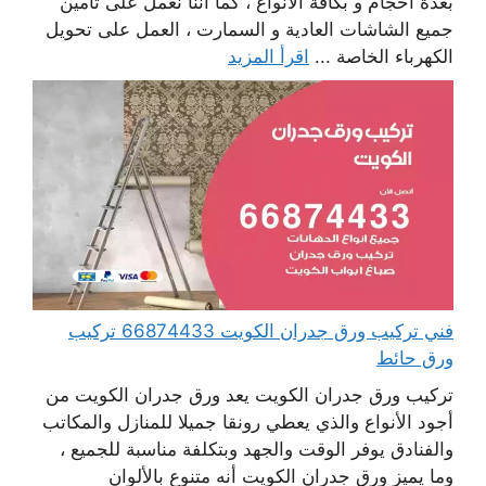
بعدة أحجام و بكافة الأنواع ، كما أننا نعمل على تأمين
جميع الشاشات العادية و السمارت ، العمل على تحويل
الكهرباء الخاصة ...
اقرأ المزيد
فني تركيب ورق جدران الكويت 66874433 تركيب
ورق حائط
تركيب ورق جدران الكويت يعد ورق جدران الكويت من
أجود الأنواع والذي يعطي رونقا جميلا للمنازل والمكاتب
والفنادق يوفر الوقت والجهد وبتكلفة مناسبة للجميع ،
وما يميز ورق جدران الكويت أنه متنوع بالألوان