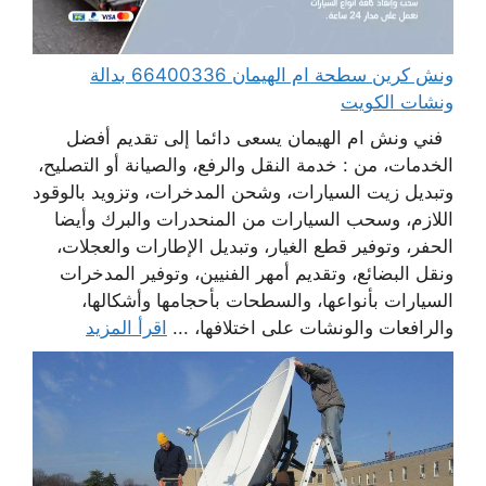
ونش كرين سطحة ام الهيمان 66400336 بدالة
ونشات الكويت
فني ونش ام الهيمان يسعى دائما إلى تقديم أفضل
الخدمات، من : خدمة النقل والرفع، والصيانة أو التصليح،
وتبديل زيت السيارات، وشحن المدخرات، وتزويد بالوقود
اللازم، وسحب السيارات من المنحدرات والبرك وأيضا
الحفر، وتوفير قطع الغيار، وتبديل الإطارات والعجلات،
ونقل البضائع، وتقديم أمهر الفنيين، وتوفير المدخرات
السيارات بأنواعها، والسطحات بأحجامها وأشكالها،
والرافعات والونشات على اختلافها، ...
اقرأ المزيد