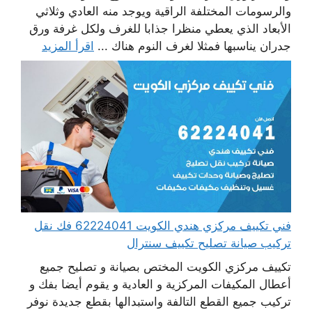
والرسومات المختلفة الراقية ويوجد منه العادي وثلاثي
الأبعاد الذي يعطي منظرا جذابا للغرف ولكل غرفة ورق
جدران يناسبها فمثلا لغرف النوم هناك ...
اقرأ المزيد
فني تكييف مركزي هندي الكويت 62224041 فك نقل
تركيب صيانة تصليح تكييف سنترال
تكييف مركزي الكويت المختص بصيانة و تصليح جميع
أعطال المكيفات المركزية و العادية و يقوم أيضا بفك و
تركيب جميع القطع التالفة واستبدالها بقطع جديدة نوفر