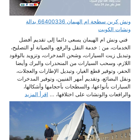
ونش كرين سطحة ام الهيمان 66400336 بدالة
ونشات الكويت
فني ونش ام الهيمان يسعى دائما إلى تقديم أفضل
الخدمات، من : خدمة النقل والرفع، والصيانة أو التصليح،
وتبديل زيت السيارات، وشحن المدخرات، وتزويد بالوقود
اللازم، وسحب السيارات من المنحدرات والبرك وأيضا
الحفر، وتوفير قطع الغيار، وتبديل الإطارات والعجلات،
ونقل البضائع، وتقديم أمهر الفنيين، وتوفير المدخرات
السيارات بأنواعها، والسطحات بأحجامها وأشكالها،
والرافعات والونشات على اختلافها، ...
اقرأ المزيد