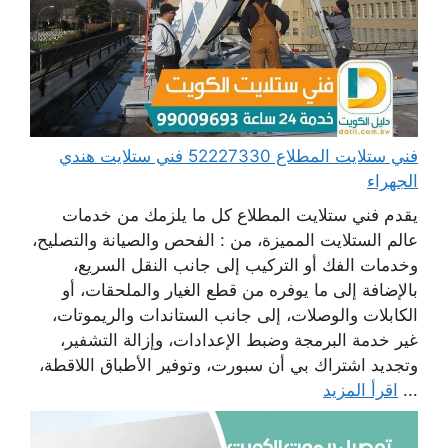
فني ستلايت المطلاع 52227330 فني ستلايت هندي
الجهراء
يقدم فني ستلايت المطلاع كل ما يلزمك من خدمات
عالم الستلايت المميزة، من : الفحص والصيانة والتصليح،
وخدمات الفك أو التركيب إلى جانب النقل السريع،
بالإضافة إلى ما يوفره من قطع الغيار والملحقات، أو
الكابلات والوصلات، إلى جانب الستاندات والريموتات،
غير خدمة البرمجة وضبط الإعدادات، وإزالة التشفير،
وتجديد اشتراك بي أن سبورت، وتوفير الأطباق اللاقطة،
...
اقرأ المزيد