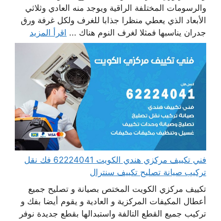
والرسومات المختلفة الراقية ويوجد منه العادي وثلاثي
الأبعاد الذي يعطي منظرا جذابا للغرف ولكل غرفة ورق
جدران يناسبها فمثلا لغرف النوم هناك ...
اقرأ المزيد
فني تكييف مركزي هندي الكويت 62224041 فك نقل
تركيب صيانة تصليح تكييف سنترال
تكييف مركزي الكويت المختص بصيانة و تصليح جميع
أعطال المكيفات المركزية و العادية و يقوم أيضا بفك و
تركيب جميع القطع التالفة واستبدالها بقطع جديدة نوفر