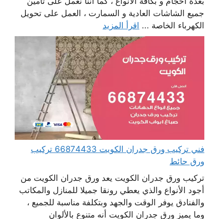
بعدة أحجام و بكافة الأنواع ، كما أننا نعمل على تأمين
جميع الشاشات العادية و السمارت ، العمل على تحويل
الكهرباء الخاصة ...
اقرأ المزيد
فني تركيب ورق جدران الكويت 66874433 تركيب
ورق حائط
تركيب ورق جدران الكويت يعد ورق جدران الكويت من
أجود الأنواع والذي يعطي رونقا جميلا للمنازل والمكاتب
والفنادق يوفر الوقت والجهد وبتكلفة مناسبة للجميع ،
وما يميز ورق جدران الكويت أنه متنوع بالألوان