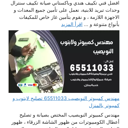
افضل فني تكييف هندي وباكستاني صيانة تكييف سنترال
وحدات تبريد للابنية، نعمل على تأمين جميع المعدات و
الاجهزة اللازمة ، و نقوم بتأمين غاز خاص للمكيفات
بأنواع متنوعة و ...
اقرأ المزيد
مهندس كمبيوتر النويصيب 65511033 تصليح لابتوب و
كمبيوتر بالمنزل
مهندس كمبيوتر النويصيب المختص بصيانة و تصليح
أعطال الكومبيوترات من ظهور الشاشة الزرقاء ، ظهور