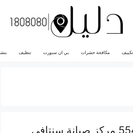
تكييف
مكافحة حشرات
بي ان سبورت
تنظيف
بنشر
اصلاح سنتافي 55445363 مركز صيانة سنتافي