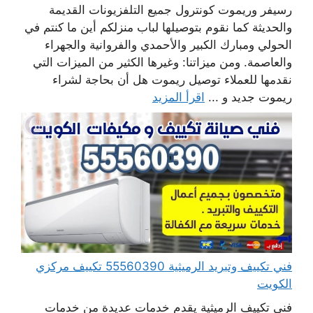
رسيفر وريموت كونترول جميع التلفزيونات القديمة
والحديثة كما نقوم بتوصيلها لباب منزلكم أين ما كنتم في
الحولي ومبارك الكبير والأحمدي والفروانية والجهراء
والعاصمة. ومن ميزاتنا: وغيرها الكثير من الميزات التي
نقدمها للعملاء توصيل ريموت هل أن بحاجة لشراء
ريموت جديد و ...
اقرأ المزيد
فني تكييف وتبريد الرميثية 55560390 تكييف مركزي
الكويت
فني تكييف الرميثية يقدم خدمات عديدة من خدمات