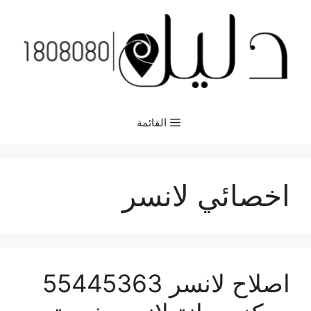
نتقل
لى
لمحتوى
القائمة
اخصائي لانسر
اصلاح لانسر 55445363