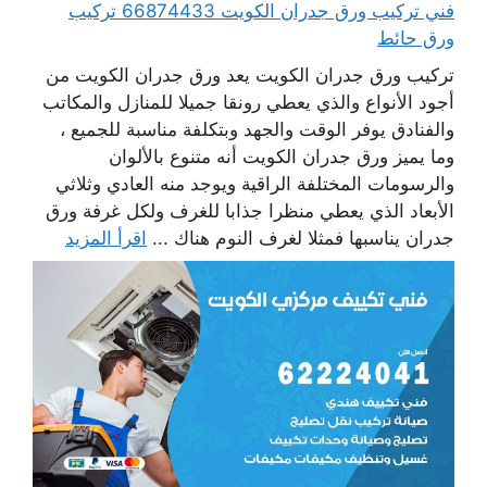
فني تركيب ورق جدران الكويت 66874433 تركيب
ورق حائط
تركيب ورق جدران الكويت يعد ورق جدران الكويت من
أجود الأنواع والذي يعطي رونقا جميلا للمنازل والمكاتب
والفنادق يوفر الوقت والجهد وبتكلفة مناسبة للجميع ،
وما يميز ورق جدران الكويت أنه متنوع بالألوان
والرسومات المختلفة الراقية ويوجد منه العادي وثلاثي
الأبعاد الذي يعطي منظرا جذابا للغرف ولكل غرفة ورق
جدران يناسبها فمثلا لغرف النوم هناك ...
اقرأ المزيد