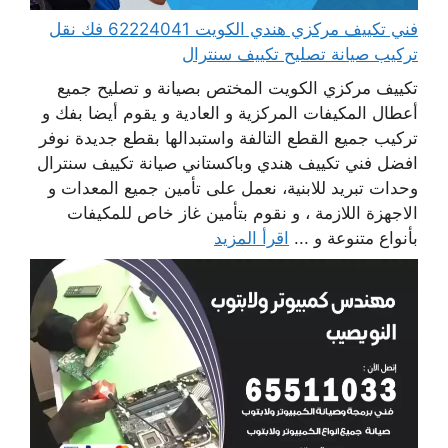
فني تكييف مركزي هندي الكويت 62224041 فك نقل
تركيب صيانة تصليح تكييف سنترال
تكييف مركزي الكويت المختص بصيانة و تصليح جميع
أعطال المكيفات المركزية و العادية و يقوم أيضا بفك و
تركيب جميع القطع التالفة واستبدالها بقطع جديدة نوفر
افضل فني تكييف هندي وباكستاني صيانة تكييف سنترال
وحدات تبريد للابنية، نعمل على تأمين جميع المعدات و
الاجهزة اللازمة ، و نقوم بتأمين غاز خاص للمكيفات
بأنواع متنوعة و ...
اقرأ المزيد