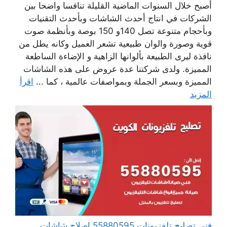
أصبح خلال السنوات الماضية القليلة تنافسا واضحا بين
الشركات في انتاج أحدث الشاشات وبأحدث التقنيات
وبأحجام متنوعة تصل 140و 150 بوصة وبأنظمة صوت
قوية وصورة والوان طبيعية تشعر العميل وكانه يطل من
نافذة ليرى الطبيعة بألوانها الزاهية و الإضاءة الساطعة
المميزة. ولدى شركتنا عدة عروض على هذه الشاشات
المميزة وبسعر الجملة وبمواصفات عالمية ، كما ...
اقرأ
المزيد
فني تصليح تلفزيونات 55880595 إصلاح شاشات