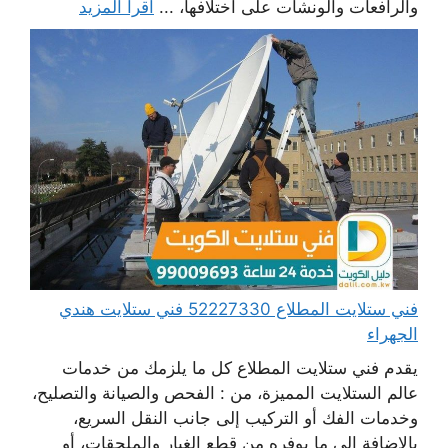
والرافعات والونشات على اختلافها، ...
اقرأ المزيد
فني ستلايت المطلاع 52227330 فني ستلايت هندي
الجهراء
يقدم فني ستلايت المطلاع كل ما يلزمك من خدمات
عالم الستلايت المميزة، من : الفحص والصيانة والتصليح،
وخدمات الفك أو التركيب إلى جانب النقل السريع،
بالإضافة إلى ما يوفره من قطع الغيار والملحقات، أو