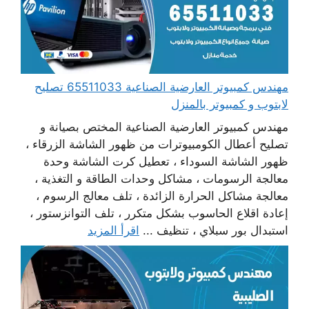
مهندس كمبيوتر العارضية الصناعية 65511033 تصليح
لابتوب و كمبيوتر بالمنزل
مهندس كمبيوتر العارضية الصناعية المختص بصيانة و
تصليح أعطال الكومبيوترات من ظهور الشاشة الزرقاء ،
ظهور الشاشة السوداء ، تعطيل كرت الشاشة وحدة
معالجة الرسومات ، مشاكل وحدات الطاقة و التغذية ،
معالجة مشاكل الحرارة الزائدة ، تلف معالج الرسوم ،
إعادة اقلاع الحاسوب بشكل متكرر ، تلف التوانزستور ،
استبدال بور سبلاي ، تنظيف ...
اقرأ المزيد