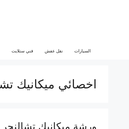
نتقل
لى
لمحتوى
السيارات
نقل عفش
فني ستلايت
اخصائي ميكانيك تشا