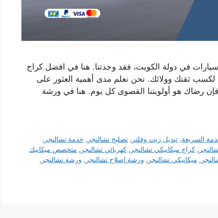
يارات في دولة الكويت، فقد وجدتنا. هنا في افضل كراج
لكسب ثقتك وولائك. نحن نعلم مدى أهمية العثور على
فإن رضاك ​​هو أولويتنا القصوى كل يوم. هنا في ورشة
دمة السريعة
,
تبديل زيت وفلتر
,
تصليح تشالنجر
,
خدمة تشالنجر
,
شالنجر
,
كراج ميكانيكي تشالنجر
,
كهربائي تشالنجر
,
متخصص ميكانيك
شالنجر
,
ميكانيكي تشالنجر
,
ورشة اصلاح تشالنجر
,
ورشة تشالنجر
,