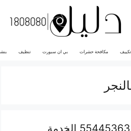
تكييف
مكافحة حشرات
بي ان سبورت
تنظيف
بنشر
لنجر
ورشة ميكانيك تشالنجر 55445363 الخدمة