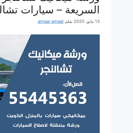
السريعة – سيارات تشال
13 مايو، 2020
بقلم
amaar amaar