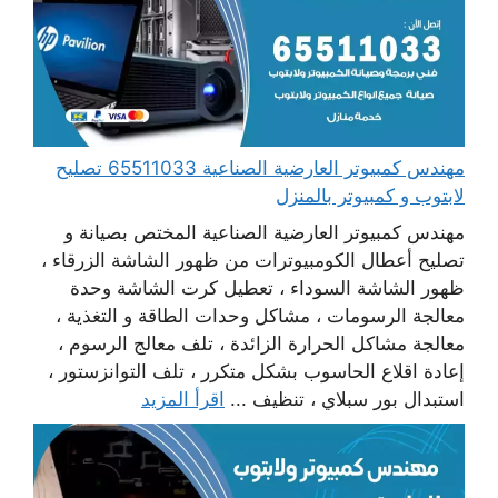
مهندس كمبيوتر العارضية الصناعية 65511033 تصليح
لابتوب و كمبيوتر بالمنزل
مهندس كمبيوتر العارضية الصناعية المختص بصيانة و
تصليح أعطال الكومبيوترات من ظهور الشاشة الزرقاء ،
ظهور الشاشة السوداء ، تعطيل كرت الشاشة وحدة
معالجة الرسومات ، مشاكل وحدات الطاقة و التغذية ،
معالجة مشاكل الحرارة الزائدة ، تلف معالج الرسوم ،
إعادة اقلاع الحاسوب بشكل متكرر ، تلف التوانزستور ،
استبدال بور سبلاي ، تنظيف ...
اقرأ المزيد