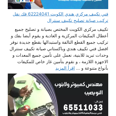
فني تكييف مركزي هندي الكويت 62224041 فك نقل
تركيب صيانة تصليح تكييف سنترال
تكييف مركزي الكويت المختص بصيانة و تصليح جميع
أعطال المكيفات المركزية و العادية و يقوم أيضا بفك و
تركيب جميع القطع التالفة واستبدالها بقطع جديدة نوفر
افضل فني تكييف هندي وباكستاني صيانة تكييف سنترال
وحدات تبريد للابنية، نعمل على تأمين جميع المعدات و
الاجهزة اللازمة ، و نقوم بتأمين غاز خاص للمكيفات
بأنواع متنوعة و ...
اقرأ المزيد