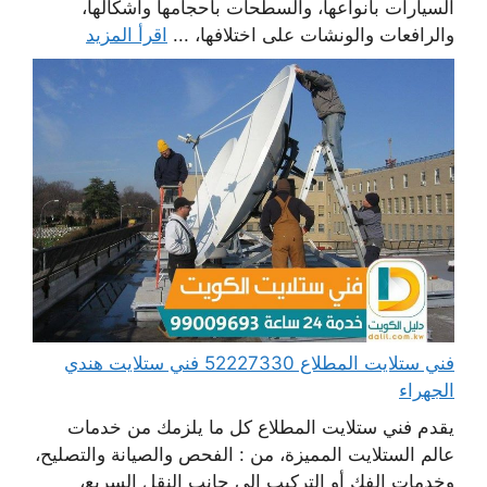
السيارات بأنواعها، والسطحات بأحجامها وأشكالها،
والرافعات والونشات على اختلافها، ...
اقرأ المزيد
فني ستلايت المطلاع 52227330 فني ستلايت هندي
الجهراء
يقدم فني ستلايت المطلاع كل ما يلزمك من خدمات
عالم الستلايت المميزة، من : الفحص والصيانة والتصليح،
وخدمات الفك أو التركيب إلى جانب النقل السريع،