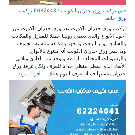
فني تركيب ورق جدران الكويت 66874433 تركيب
ورق حائط
تركيب ورق جدران الكويت يعد ورق جدران الكويت من
أجود الأنواع والذي يعطي رونقا جميلا للمنازل والمكاتب
والفنادق يوفر الوقت والجهد وبتكلفة مناسبة للجميع ،
وما يميز ورق جدران الكويت أنه متنوع بالألوان
والرسومات المختلفة الراقية ويوجد منه العادي وثلاثي
الأبعاد الذي يعطي منظرا جذابا للغرف ولكل غرفة ورق
جدران يناسبها فمثلا لغرف النوم هناك ...
اقرأ المزيد