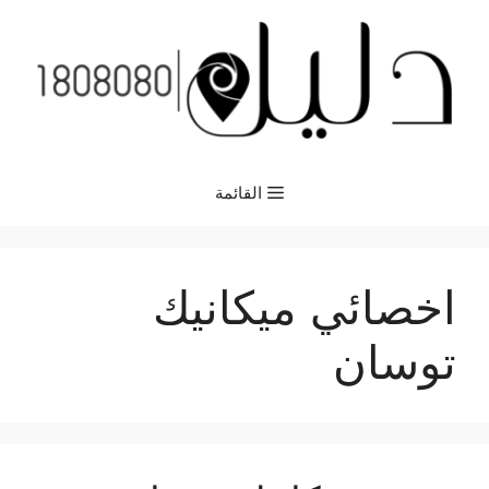
نتقل
لى
لمحتوى
القائمة
اخصائي ميكانيك
توسان