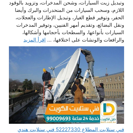
وتبديل زيت السيارات، وشحن المدخرات، وتزويد بالوقود
اللازم، وسحب السيارات من المنحدرات والبرك وأيضا
الحفر، وتوفير قطع الغيار، وتبديل الإطارات والعجلات،
ونقل البضائع، وتقديم أمهر الفنيين، وتوفير المدخرات
السيارات بأنواعها، والسطحات بأحجامها وأشكالها،
والرافعات والونشات على اختلافها، ...
اقرأ المزيد
فني ستلايت المطلاع 52227330 فني ستلايت هندي