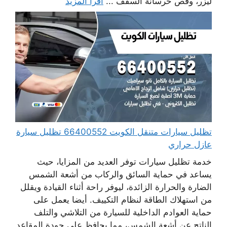
ليزر، وقص خرسانة السقف ...
اقرأ المزيد
تظليل سيارات متنقل الكويت 66400552 تظليل سيارة
عازل حراري
خدمة تظليل سيارات توفر العديد من المزايا، حيث
يساعد في حماية السائق والركاب من أشعة الشمس
الضارة والحرارة الزائدة، ليوفر راحة أثناء القيادة ويقلل
من استهلاك الطاقة لنظام التكييف. أيضا يعمل على
حماية العوادم الداخلية للسيارة من التلاشي والتلف
الناتج عن أشعة الشمس، مما يحافظ على جودة المقاعد