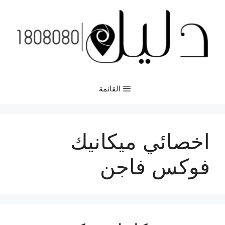
نتقل
لى
لمحتوى
القائمة
اخصائي ميكانيك
فوكس فاجن