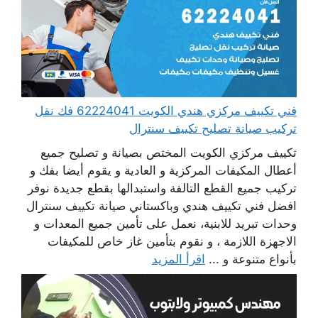
فني تكييف مركزي هندي الكويت 62224041 فك نقل
تركيب صيانة تصليح تكييف سنترال
تكييف مركزي الكويت المختص بصيانة و تصليح جميع
أعطال المكيفات المركزية و العادية و يقوم أيضا بفك و
تركيب جميع القطع التالفة واستبدالها بقطع جديدة نوفر
افضل فني تكييف هندي وباكستاني صيانة تكييف سنترال
وحدات تبريد للابنية، نعمل على تأمين جميع المعدات و
الاجهزة اللازمة ، و نقوم بتأمين غاز خاص للمكيفات
بأنواع متنوعة و ...
اقرأ المزيد