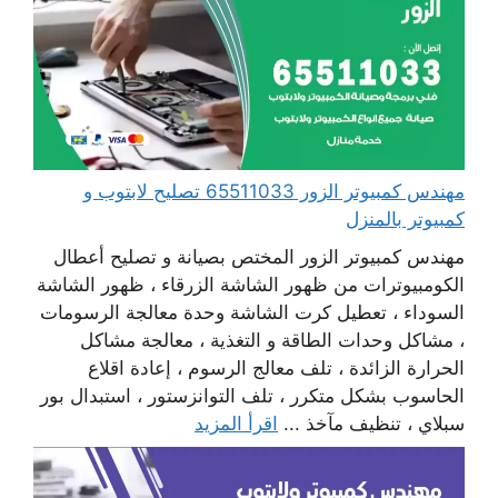
مهندس كمبيوتر الزور 65511033 تصليح لابتوب و
كمبيوتر بالمنزل
مهندس كمبيوتر الزور المختص بصيانة و تصليح أعطال
الكومبيوترات من ظهور الشاشة الزرقاء ، ظهور الشاشة
السوداء ، تعطيل كرت الشاشة وحدة معالجة الرسومات
، مشاكل وحدات الطاقة و التغذية ، معالجة مشاكل
الحرارة الزائدة ، تلف معالج الرسوم ، إعادة اقلاع
الحاسوب بشكل متكرر ، تلف التوانزستور ، استبدال بور
سبلاي ، تنظيف مآخذ ...
اقرأ المزيد