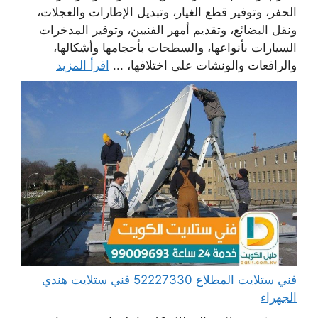
الحفر، وتوفير قطع الغيار، وتبديل الإطارات والعجلات،
ونقل البضائع، وتقديم أمهر الفنيين، وتوفير المدخرات
السيارات بأنواعها، والسطحات بأحجامها وأشكالها،
والرافعات والونشات على اختلافها، ...
اقرأ المزيد
فني ستلايت المطلاع 52227330 فني ستلايت هندي
الجهراء