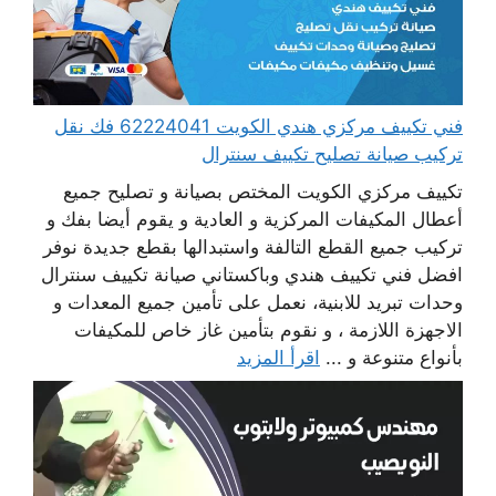
فني تكييف مركزي هندي الكويت 62224041 فك نقل
تركيب صيانة تصليح تكييف سنترال
تكييف مركزي الكويت المختص بصيانة و تصليح جميع
أعطال المكيفات المركزية و العادية و يقوم أيضا بفك و
تركيب جميع القطع التالفة واستبدالها بقطع جديدة نوفر
افضل فني تكييف هندي وباكستاني صيانة تكييف سنترال
وحدات تبريد للابنية، نعمل على تأمين جميع المعدات و
الاجهزة اللازمة ، و نقوم بتأمين غاز خاص للمكيفات
بأنواع متنوعة و ...
اقرأ المزيد