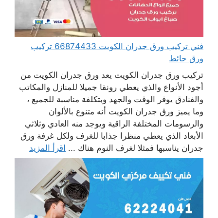
فني تركيب ورق جدران الكويت 66874433 تركيب
ورق حائط
تركيب ورق جدران الكويت يعد ورق جدران الكويت من
أجود الأنواع والذي يعطي رونقا جميلا للمنازل والمكاتب
والفنادق يوفر الوقت والجهد وبتكلفة مناسبة للجميع ،
وما يميز ورق جدران الكويت أنه متنوع بالألوان
والرسومات المختلفة الراقية ويوجد منه العادي وثلاثي
الأبعاد الذي يعطي منظرا جذابا للغرف ولكل غرفة ورق
جدران يناسبها فمثلا لغرف النوم هناك ...
اقرأ المزيد