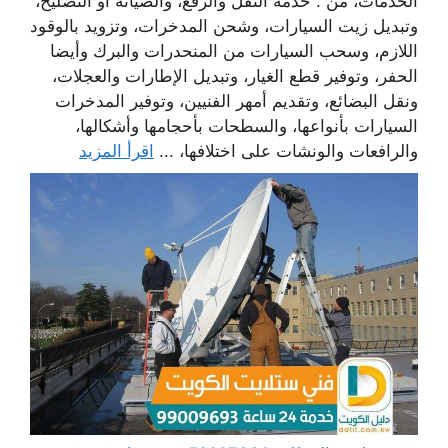
الخدمات، من : خدمة النقل والرفع، والصيانة أو التصليح،
وتبديل زيت السيارات، وشحن المدخرات، وتزويد بالوقود
اللازم، وسحب السيارات من المنحدرات والبرك وأيضا
الحفر، وتوفير قطع الغيار، وتبديل الإطارات والعجلات،
ونقل البضائع، وتقديم أمهر الفنيين، وتوفير المدخرات
السيارات بأنواعها، والسطحات بأحجامها وأشكالها،
والرافعات والونشات على اختلافها، ...
اقرأ المزيد