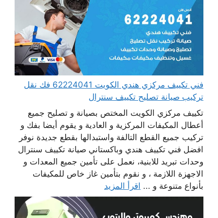
فني تكييف مركزي هندي الكويت 62224041 فك نقل
تركيب صيانة تصليح تكييف سنترال
تكييف مركزي الكويت المختص بصيانة و تصليح جميع
أعطال المكيفات المركزية و العادية و يقوم أيضا بفك و
تركيب جميع القطع التالفة واستبدالها بقطع جديدة نوفر
افضل فني تكييف هندي وباكستاني صيانة تكييف سنترال
وحدات تبريد للابنية، نعمل على تأمين جميع المعدات و
الاجهزة اللازمة ، و نقوم بتأمين غاز خاص للمكيفات
بأنواع متنوعة و ...
اقرأ المزيد