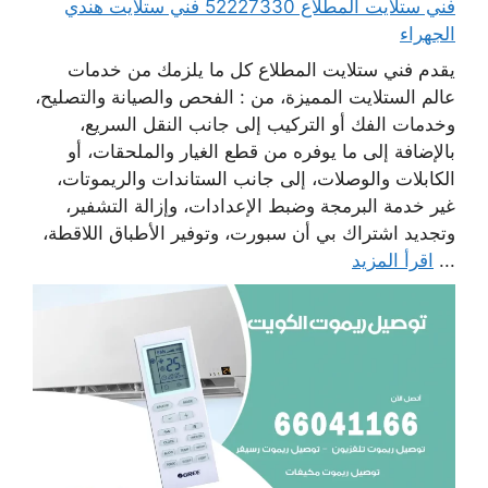
فني ستلايت المطلاع 52227330 فني ستلايت هندي
الجهراء
يقدم فني ستلايت المطلاع كل ما يلزمك من خدمات
عالم الستلايت المميزة، من : الفحص والصيانة والتصليح،
وخدمات الفك أو التركيب إلى جانب النقل السريع،
بالإضافة إلى ما يوفره من قطع الغيار والملحقات، أو
الكابلات والوصلات، إلى جانب الستاندات والريموتات،
غير خدمة البرمجة وضبط الإعدادات، وإزالة التشفير،
وتجديد اشتراك بي أن سبورت، وتوفير الأطباق اللاقطة،
...
اقرأ المزيد