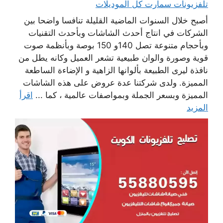
تلفزيونات سمارت كل الموديلات
أصبح خلال السنوات الماضية القليلة تنافسا واضحا بين
الشركات في انتاج أحدث الشاشات وبأحدث التقنيات
وبأحجام متنوعة تصل 140و 150 بوصة وبأنظمة صوت
قوية وصورة والوان طبيعية تشعر العميل وكانه يطل من
نافذة ليرى الطبيعة بألوانها الزاهية و الإضاءة الساطعة
المميزة. ولدى شركتنا عدة عروض على هذه الشاشات
المميزة وبسعر الجملة وبمواصفات عالمية ، كما ...
اقرأ
المزيد