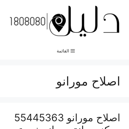
نتقل
لى
لمحتوى
القائمة
اصلاح مورانو
اصلاح مورانو 55445363