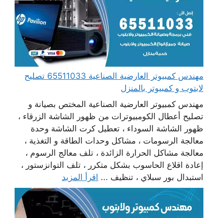
مهندس كمبيوتر العارضية الصناعية 65511033 تصليح
لابتوب و كمبيوتر بالمنزل
مهندس كمبيوتر العارضية الصناعية المختص بصيانة و
تصليح أعطال الكومبيوترات من ظهور الشاشة الزرقاء ،
ظهور الشاشة السوداء ، تعطيل كرت الشاشة وحدة
معالجة الرسومات ، مشاكل وحدات الطاقة و التغذية ،
معالجة مشاكل الحرارة الزائدة ، تلف معالج الرسوم ،
إعادة اقلاع الحاسوب بشكل متكرر ، تلف التوانزستور ،
استبدال بور سبلاي ، تنظيف ...
اقرأ المزيد