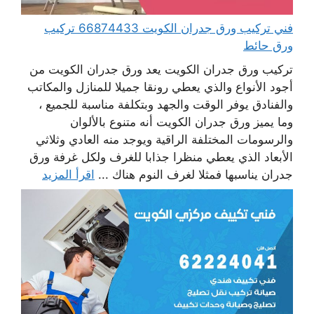
فني تركيب ورق جدران الكويت 66874433 تركيب
ورق حائط
تركيب ورق جدران الكويت يعد ورق جدران الكويت من
أجود الأنواع والذي يعطي رونقا جميلا للمنازل والمكاتب
والفنادق يوفر الوقت والجهد وبتكلفة مناسبة للجميع ،
وما يميز ورق جدران الكويت أنه متنوع بالألوان
والرسومات المختلفة الراقية ويوجد منه العادي وثلاثي
الأبعاد الذي يعطي منظرا جذابا للغرف ولكل غرفة ورق
جدران يناسبها فمثلا لغرف النوم هناك ...
اقرأ المزيد