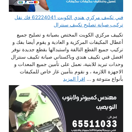
فني تكييف مركزي هندي الكويت 62224041 فك نقل
تركيب صيانة تصليح تكييف سنترال
تكييف مركزي الكويت المختص بصيانة و تصليح جميع
أعطال المكيفات المركزية و العادية و يقوم أيضا بفك و
تركيب جميع القطع التالفة واستبدالها بقطع جديدة نوفر
افضل فني تكييف هندي وباكستاني صيانة تكييف سنترال
وحدات تبريد للابنية، نعمل على تأمين جميع المعدات و
الاجهزة اللازمة ، و نقوم بتأمين غاز خاص للمكيفات
بأنواع متنوعة و ...
اقرأ المزيد