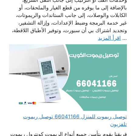
بالإضافة إلى ما يوفره من قطع الغيار والملحقات، أو
الكابلات والوصلات، إلى جانب الستاندات والريموتات،
غير خدمة البرمجة وضبط الإعدادات، وإزالة التشفير،
وتجديد اشتراك بي أن سبورت، وتوفير الأطباق اللاقطة،
...
اقرأ المزيد
توصيل ريموت للمنزل 66041166 توصيل ريموت
تلفزيون
فريقنا يقوم بتأمين جميع أنواع الريموت كونترول ريموت