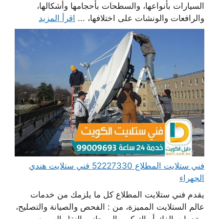
السيارات بأنواعها، والسطحات بأحجامها وأشكالها،
والرافعات والونشات على اختلافها، ...
اقرأ المزيد
فني ستلايت المطلاع 52227330 فني ستلايت هندي
الجهراء
يقدم فني ستلايت المطلاع كل ما يلزمك من خدمات
عالم الستلايت المميزة، من : الفحص والصيانة والتصليح،
وخدمات الفك أو التركيب إلى جانب النقل السريع،