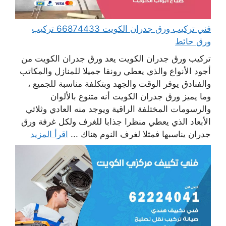
فني تركيب ورق جدران الكويت 66874433 تركيب
ورق حائط
تركيب ورق جدران الكويت يعد ورق جدران الكويت من
أجود الأنواع والذي يعطي رونقا جميلا للمنازل والمكاتب
والفنادق يوفر الوقت والجهد وبتكلفة مناسبة للجميع ،
وما يميز ورق جدران الكويت أنه متنوع بالألوان
والرسومات المختلفة الراقية ويوجد منه العادي وثلاثي
الأبعاد الذي يعطي منظرا جذابا للغرف ولكل غرفة ورق
جدران يناسبها فمثلا لغرف النوم هناك ...
اقرأ المزيد