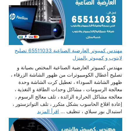
مهندس كمبيوتر العارضية الصناعية 65511033 تصليح
لابتوب و كمبيوتر بالمنزل
مهندس كمبيوتر العارضية الصناعية المختص بصيانة و
تصليح أعطال الكومبيوترات من ظهور الشاشة الزرقاء ،
ظهور الشاشة السوداء ، تعطيل كرت الشاشة وحدة
معالجة الرسومات ، مشاكل وحدات الطاقة و التغذية ،
معالجة مشاكل الحرارة الزائدة ، تلف معالج الرسوم ،
إعادة اقلاع الحاسوب بشكل متكرر ، تلف التوانزستور ،
استبدال بور سبلاي ، تنظيف ...
اقرأ المزيد