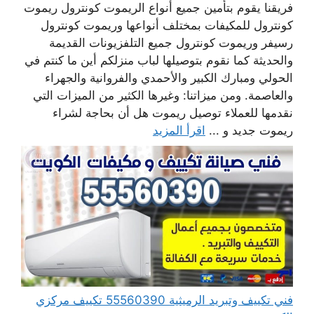
فريقنا يقوم بتأمين جميع أنواع الريموت كونترول ريموت
كونترول للمكيفات بمختلف أنواعها وريموت كونترول
رسيفر وريموت كونترول جميع التلفزيونات القديمة
والحديثة كما نقوم بتوصيلها لباب منزلكم أين ما كنتم في
الحولي ومبارك الكبير والأحمدي والفروانية والجهراء
والعاصمة. ومن ميزاتنا: وغيرها الكثير من الميزات التي
نقدمها للعملاء توصيل ريموت هل أن بحاجة لشراء
ريموت جديد و ...
اقرأ المزيد
فني تكييف وتبريد الرميثية 55560390 تكييف مركزي