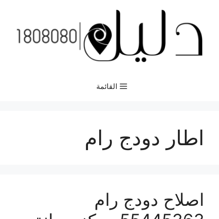
نتقل
لى
لمحتوى
القائمة
اطار دودج رام
اصلاح دودج رام