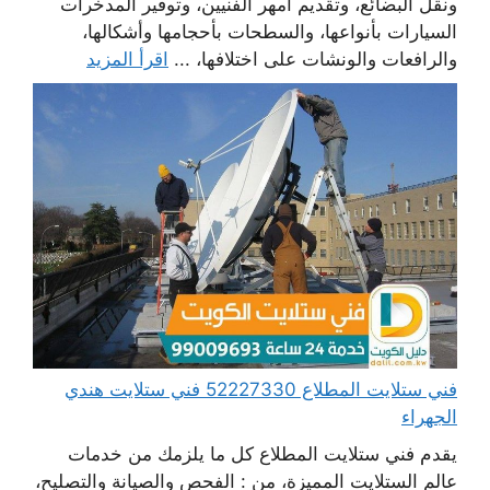
ونقل البضائع، وتقديم أمهر الفنيين، وتوفير المدخرات
السيارات بأنواعها، والسطحات بأحجامها وأشكالها،
والرافعات والونشات على اختلافها، ...
اقرأ المزيد
فني ستلايت المطلاع 52227330 فني ستلايت هندي
الجهراء
يقدم فني ستلايت المطلاع كل ما يلزمك من خدمات
عالم الستلايت المميزة، من : الفحص والصيانة والتصليح،