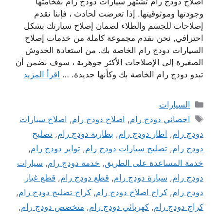
اصلاح دودج رام تشتهر سيارات دودج رام بفخامتها
وجودتها وموثوقيتها. إذا تعرضت لحادث ، فإننا نقدم
إصلاحات للجسم والطلاء لضمان إصلاح سيارتك بشكل
احترافي, نحن نقدم مجموعة كاملة من خدمات إصلاح
السيارات دودج رام الخاصة بك. من استعادة الخدوش
الصغيرة إلى الإصلاحات الأكثر جوهرية ، سوف نضمن أن
تبدو دودج رام الخاصة بك وكأنها جديدة. …
اقرأ المزيد
التصنيفات
السيارات
الوسوم
اخصائي دودج رام
,
اصلاح دودج رام
,
اصلاح سيارات
دودج رام
,
اطار دودج رام
,
بطارية دودج رام
,
تصليح
دودج رام
,
تصليح سيارات دودج رام
,
تواير دودج رام
,
خدمة المساعدة على الطريق
,
خدمة دودج رام
,
سيارات
دودج رام
,
سيارة دودج رام
,
قطع دودج رام
,
قطع غيار
دودج رام
,
كراج اصلاح دودج رام
,
كراج تصليج دودج رام
,
كراج دودج رام
,
كهربائي دودج رام
,
متخصص دودج رام
,