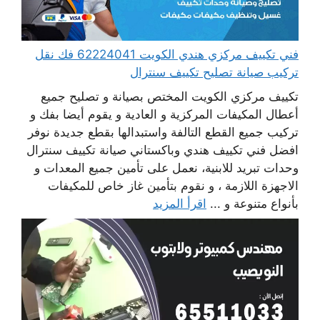
فني تكييف مركزي هندي الكويت 62224041 فك نقل
تركيب صيانة تصليح تكييف سنترال
تكييف مركزي الكويت المختص بصيانة و تصليح جميع
أعطال المكيفات المركزية و العادية و يقوم أيضا بفك و
تركيب جميع القطع التالفة واستبدالها بقطع جديدة نوفر
افضل فني تكييف هندي وباكستاني صيانة تكييف سنترال
وحدات تبريد للابنية، نعمل على تأمين جميع المعدات و
الاجهزة اللازمة ، و نقوم بتأمين غاز خاص للمكيفات
بأنواع متنوعة و ...
اقرأ المزيد