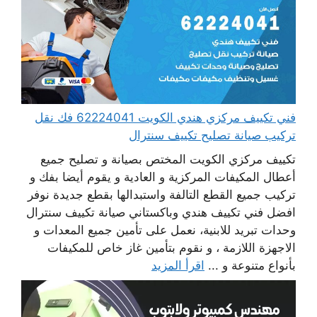
فني تكييف مركزي هندي الكويت 62224041 فك نقل
تركيب صيانة تصليح تكييف سنترال
تكييف مركزي الكويت المختص بصيانة و تصليح جميع
أعطال المكيفات المركزية و العادية و يقوم أيضا بفك و
تركيب جميع القطع التالفة واستبدالها بقطع جديدة نوفر
افضل فني تكييف هندي وباكستاني صيانة تكييف سنترال
وحدات تبريد للابنية، نعمل على تأمين جميع المعدات و
الاجهزة اللازمة ، و نقوم بتأمين غاز خاص للمكيفات
بأنواع متنوعة و ...
اقرأ المزيد