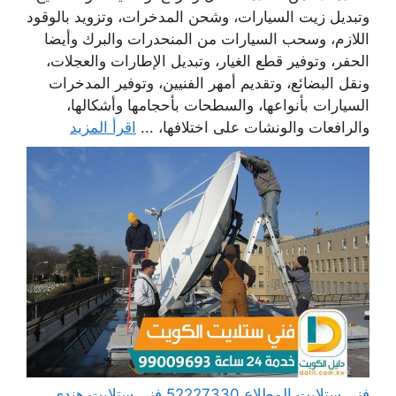
وتبديل زيت السيارات، وشحن المدخرات، وتزويد بالوقود
اللازم، وسحب السيارات من المنحدرات والبرك وأيضا
الحفر، وتوفير قطع الغيار، وتبديل الإطارات والعجلات،
ونقل البضائع، وتقديم أمهر الفنيين، وتوفير المدخرات
السيارات بأنواعها، والسطحات بأحجامها وأشكالها،
والرافعات والونشات على اختلافها، ...
اقرأ المزيد
فني ستلايت المطلاع 52227330 فني ستلايت هندي