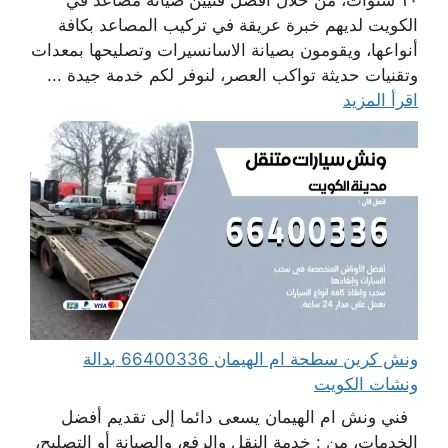
الكويت لديهم خبرة عريقة في تركيب المصاعد بكافة
أنواعها، ويقومون بصيانة الاسانسيرات وتصليحها بمعدات
وتقنيات حديثة تواكب العصر، لنوفر لكم خدمة جيدة ...
اقرأ المزيد
ونش كرين سطحة ام الهيمان 66400336 بدالة
ونشات الكويت
فني ونش ام الهيمان يسعى دائما إلى تقديم أفضل
الخدمات، من : خدمة النقل والرفع، والصيانة أو التصليح،