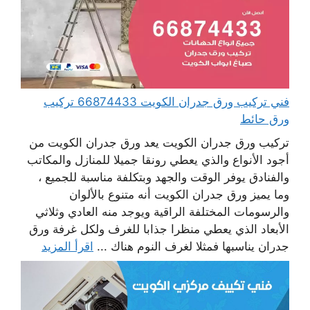
فني تركيب ورق جدران الكويت 66874433 تركيب
ورق حائط
تركيب ورق جدران الكويت يعد ورق جدران الكويت من
أجود الأنواع والذي يعطي رونقا جميلا للمنازل والمكاتب
والفنادق يوفر الوقت والجهد وبتكلفة مناسبة للجميع ،
وما يميز ورق جدران الكويت أنه متنوع بالألوان
والرسومات المختلفة الراقية ويوجد منه العادي وثلاثي
الأبعاد الذي يعطي منظرا جذابا للغرف ولكل غرفة ورق
جدران يناسبها فمثلا لغرف النوم هناك ...
اقرأ المزيد