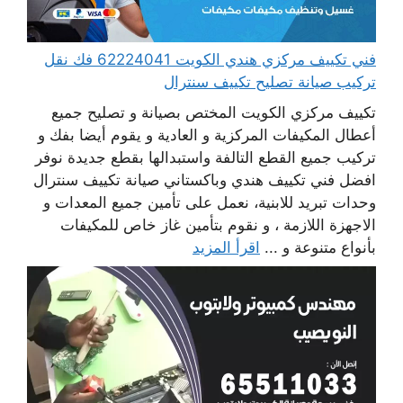
فني تكييف مركزي هندي الكويت 62224041 فك نقل
تركيب صيانة تصليح تكييف سنترال
تكييف مركزي الكويت المختص بصيانة و تصليح جميع
أعطال المكيفات المركزية و العادية و يقوم أيضا بفك و
تركيب جميع القطع التالفة واستبدالها بقطع جديدة نوفر
افضل فني تكييف هندي وباكستاني صيانة تكييف سنترال
وحدات تبريد للابنية، نعمل على تأمين جميع المعدات و
الاجهزة اللازمة ، و نقوم بتأمين غاز خاص للمكيفات
بأنواع متنوعة و ...
اقرأ المزيد