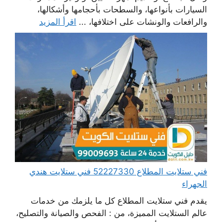
السيارات بأنواعها، والسطحات بأحجامها وأشكالها،
والرافعات والونشات على اختلافها، ...
اقرأ المزيد
فني ستلايت المطلاع 52227330 فني ستلايت هندي
الجهراء
يقدم فني ستلايت المطلاع كل ما يلزمك من خدمات
عالم الستلايت المميزة، من : الفحص والصيانة والتصليح،