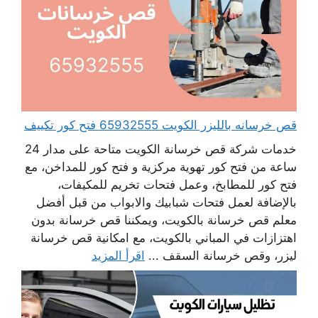
قص خرسانه بالليزر الكويت 65932555 فتح كور تكييف
خدمات شركة قص خرسانة الكويت متاحة على مدار 24
ساعة من فتح كور تهوية مركزية و فتح كور للمداخن، مع
فتح كور للمطابخ، وعمل فتحات تخريم للمكيفات،
بالإضافة لعمل فتحات شبابيك والابواب من قبل أفضل
معلم قص خرسانة بالكويت، ويمكننا قص خرسانة بدون
اهتزازات في المباني بالكويت، مع امكانية قص خرسانة
ليزر، وقص خرسانة السقف ...
اقرأ المزيد