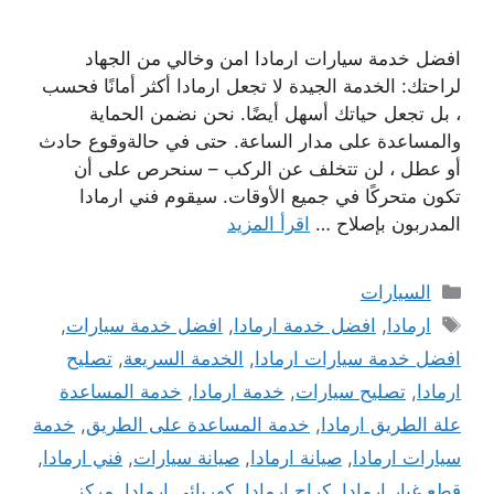
افضل خدمة سيارات ارمادا امن وخالي من الجهاد
لراحتك: الخدمة الجيدة لا تجعل ارمادا أكثر أمانًا فحسب
، بل تجعل حياتك أسهل أيضًا. نحن نضمن الحماية
والمساعدة على مدار الساعة. حتى في حالةوقوع حادث
أو عطل ، لن تتخلف عن الركب – سنحرص على أن
تكون متحركًا في جميع الأوقات. سيقوم فني ارمادا
المدربون بإصلاح …
اقرأ المزيد
التصنيفات
السيارات
الوسوم
ارمادا
,
افضل خدمة ارمادا
,
افضل خدمة سيارات
,
افضل خدمة سيارات ارمادا
,
الخدمة السريعة
,
تصليح
ارمادا
,
تصليح سيارات
,
خدمة ارمادا
,
خدمة المساعدة
علة الطريق ارمادا
,
خدمة المساعدة على الطريق
,
خدمة
سيارات ارمادا
,
صيانة ارمادا
,
صيانة سيارات
,
فني ارمادا
,
قطع غيار ارمادا
,
كراج ارمادا
,
كهربائي ارمادا
,
مركز