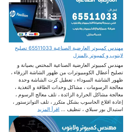
مهندس كمبيوتر العارضية الصناعية 65511033 تصليح
لابتوب و كمبيوتر بالمنزل
مهندس كمبيوتر العارضية الصناعية المختص بصيانة و
تصليح أعطال الكومبيوترات من ظهور الشاشة الزرقاء ،
ظهور الشاشة السوداء ، تعطيل كرت الشاشة وحدة
معالجة الرسومات ، مشاكل وحدات الطاقة و التغذية ،
معالجة مشاكل الحرارة الزائدة ، تلف معالج الرسوم ،
إعادة اقلاع الحاسوب بشكل متكرر ، تلف التوانزستور ،
استبدال بور سبلاي ، تنظيف ...
اقرأ المزيد