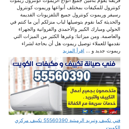
فريقنا يقوم بتأمين جميع أنواع الريموت كونترول ريموت
كونترول للمكيفات بمختلف أنواعها وريموت كونترول
رسيفر وريموت كونترول جميع التلفزيونات القديمة
والحديثة كما نقوم بتوصيلها لباب منزلكم أين ما كنتم في
الحولي ومبارك الكبير والأحمدي والفروانية والجهراء
والعاصمة. ومن ميزاتنا: وغيرها الكثير من الميزات التي
نقدمها للعملاء توصيل ريموت هل أن بحاجة لشراء
ريموت جديد و ...
اقرأ المزيد
فني تكييف وتبريد الرميثية 55560390 تكييف مركزي
الكويت