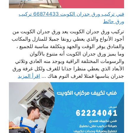
فني تركيب ورق جدران الكويت 66874433 تركيب
ورق حائط
تركيب ورق جدران الكويت يعد ورق جدران الكويت من
أجود الأنواع والذي يعطي رونقا جميلا للمنازل والمكاتب
والفنادق يوفر الوقت والجهد وبتكلفة مناسبة للجميع ،
وما يميز ورق جدران الكويت أنه متنوع بالألوان
والرسومات المختلفة الراقية ويوجد منه العادي وثلاثي
الأبعاد الذي يعطي منظرا جذابا للغرف ولكل غرفة ورق
جدران يناسبها فمثلا لغرف النوم هناك ...
اقرأ المزيد