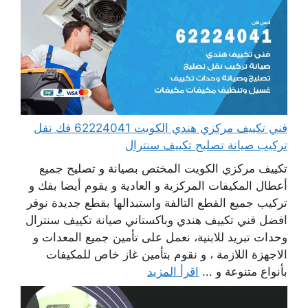
فني تكييف مركزي هندي الكويت 62224041 فك نقل
تركيب صيانة تصليح تكييف سنترال
تكييف مركزي الكويت المختص بصيانة و تصليح جميع
أعطال المكيفات المركزية و العادية و يقوم أيضا بفك و
تركيب جميع القطع التالفة واستبدالها بقطع جديدة نوفر
افضل فني تكييف هندي وباكستاني صيانة تكييف سنترال
وحدات تبريد للابنية، نعمل على تأمين جميع المعدات و
الاجهزة اللازمة ، و نقوم بتأمين غاز خاص للمكيفات
بأنواع متنوعة و ...
اقرأ المزيد