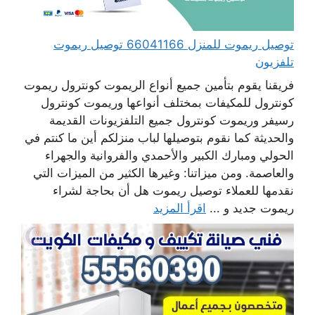
توصيل ريموت للمنزل 66041166 توصيل ريموت
تلفزيون
فريقنا يقوم بتأمين جميع أنواع الريموت كونترول ريموت
كونترول للمكيفات بمختلف أنواعها وريموت كونترول
رسيفر وريموت كونترول جميع التلفزيونات القديمة
والحديثة كما نقوم بتوصيلها لباب منزلكم أين ما كنتم في
الحولي ومبارك الكبير والأحمدي والفروانية والجهراء
والعاصمة. ومن ميزاتنا: وغيرها الكثير من الميزات التي
نقدمها للعملاء توصيل ريموت هل أن بحاجة لشراء
ريموت جديد و ...
اقرأ المزيد