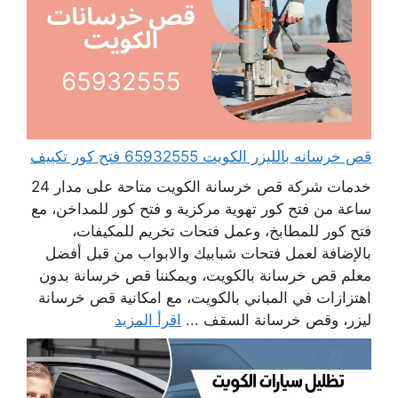
قص خرسانه بالليزر الكويت 65932555 فتح كور تكييف
خدمات شركة قص خرسانة الكويت متاحة على مدار 24
ساعة من فتح كور تهوية مركزية و فتح كور للمداخن، مع
فتح كور للمطابخ، وعمل فتحات تخريم للمكيفات،
بالإضافة لعمل فتحات شبابيك والابواب من قبل أفضل
معلم قص خرسانة بالكويت، ويمكننا قص خرسانة بدون
اهتزازات في المباني بالكويت، مع امكانية قص خرسانة
ليزر، وقص خرسانة السقف ...
اقرأ المزيد