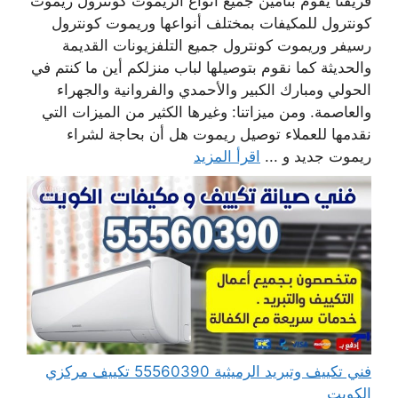
فريقنا يقوم بتأمين جميع أنواع الريموت كونترول ريموت
كونترول للمكيفات بمختلف أنواعها وريموت كونترول
رسيفر وريموت كونترول جميع التلفزيونات القديمة
والحديثة كما نقوم بتوصيلها لباب منزلكم أين ما كنتم في
الحولي ومبارك الكبير والأحمدي والفروانية والجهراء
والعاصمة. ومن ميزاتنا: وغيرها الكثير من الميزات التي
نقدمها للعملاء توصيل ريموت هل أن بحاجة لشراء
ريموت جديد و ...
اقرأ المزيد
فني تكييف وتبريد الرميثية 55560390 تكييف مركزي
الكويت