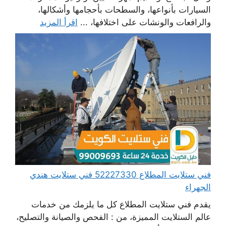
السيارات بأنواعها، والسطحات بأحجامها وأشكالها،
والرافعات والونشات على اختلافها، ...
اقرأ المزيد
فني ستلايت المطلاع 52227330 فني ستلايت هندي
الجهراء
يقدم فني ستلايت المطلاع كل ما يلزمك من خدمات
عالم الستلايت المميزة، من : الفحص والصيانة والتصليح،