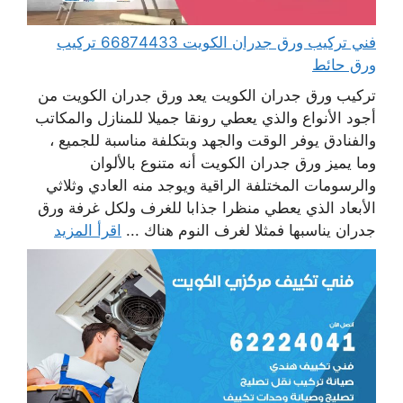
فني تركيب ورق جدران الكويت 66874433 تركيب
ورق حائط
تركيب ورق جدران الكويت يعد ورق جدران الكويت من
أجود الأنواع والذي يعطي رونقا جميلا للمنازل والمكاتب
والفنادق يوفر الوقت والجهد وبتكلفة مناسبة للجميع ،
وما يميز ورق جدران الكويت أنه متنوع بالألوان
والرسومات المختلفة الراقية ويوجد منه العادي وثلاثي
الأبعاد الذي يعطي منظرا جذابا للغرف ولكل غرفة ورق
جدران يناسبها فمثلا لغرف النوم هناك ...
اقرأ المزيد