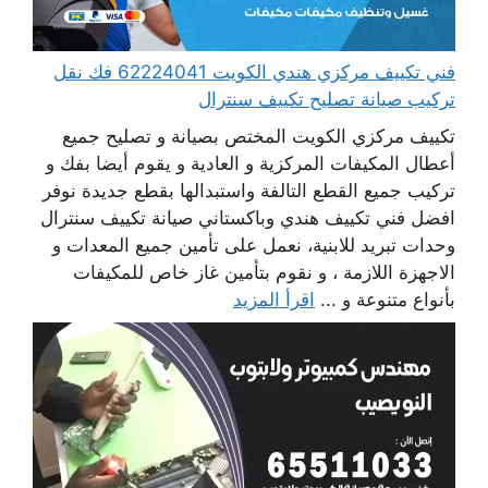
فني تكييف مركزي هندي الكويت 62224041 فك نقل
تركيب صيانة تصليح تكييف سنترال
تكييف مركزي الكويت المختص بصيانة و تصليح جميع
أعطال المكيفات المركزية و العادية و يقوم أيضا بفك و
تركيب جميع القطع التالفة واستبدالها بقطع جديدة نوفر
افضل فني تكييف هندي وباكستاني صيانة تكييف سنترال
وحدات تبريد للابنية، نعمل على تأمين جميع المعدات و
الاجهزة اللازمة ، و نقوم بتأمين غاز خاص للمكيفات
بأنواع متنوعة و ...
اقرأ المزيد