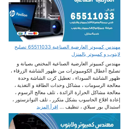
مهندس كمبيوتر العارضية الصناعية 65511033 تصليح
لابتوب و كمبيوتر بالمنزل
مهندس كمبيوتر العارضية الصناعية المختص بصيانة و
تصليح أعطال الكومبيوترات من ظهور الشاشة الزرقاء ،
ظهور الشاشة السوداء ، تعطيل كرت الشاشة وحدة
معالجة الرسومات ، مشاكل وحدات الطاقة و التغذية ،
معالجة مشاكل الحرارة الزائدة ، تلف معالج الرسوم ،
إعادة اقلاع الحاسوب بشكل متكرر ، تلف التوانزستور ،
استبدال بور سبلاي ، تنظيف ...
اقرأ المزيد