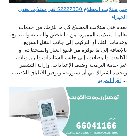
فني ستلايت المطلاع 52227330 فني ستلايت هندي
الجهراء
يقدم فني ستلايت المطلاع كل ما يلزمك من خدمات
عالم الستلايت المميزة، من : الفحص والصيانة والتصليح،
وخدمات الفك أو التركيب إلى جانب النقل السريع،
بالإضافة إلى ما يوفره من قطع الغيار والملحقات، أو
الكابلات والوصلات، إلى جانب الستاندات والريموتات،
غير خدمة البرمجة وضبط الإعدادات، وإزالة التشفير،
وتجديد اشتراك بي أن سبورت، وتوفير الأطباق اللاقطة،
...
اقرأ المزيد