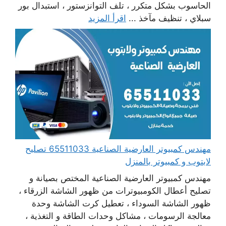
الحاسوب بشكل متكرر ، تلف التوانزستور ، استبدال بور
سبلاي ، تنظيف مآخذ ...
اقرأ المزيد
مهندس كمبيوتر العارضية الصناعية 65511033 تصليح
لابتوب و كمبيوتر بالمنزل
مهندس كمبيوتر العارضية الصناعية المختص بصيانة و
تصليح أعطال الكومبيوترات من ظهور الشاشة الزرقاء ،
ظهور الشاشة السوداء ، تعطيل كرت الشاشة وحدة
معالجة الرسومات ، مشاكل وحدات الطاقة و التغذية ،