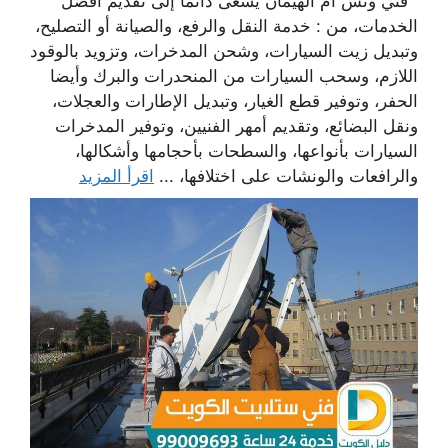
فني ونش ام الهيمان يسعى دائما إلى تقديم أفضل
الخدمات، من : خدمة النقل والرفع، والصيانة أو التصليح،
وتبديل زيت السيارات، وشحن المدخرات، وتزويد بالوقود
اللازم، وسحب السيارات من المنحدرات والبرك وأيضا
الحفر، وتوفير قطع الغيار، وتبديل الإطارات والعجلات،
ونقل البضائع، وتقديم أمهر الفنيين، وتوفير المدخرات
السيارات بأنواعها، والسطحات بأحجامها وأشكالها،
والرافعات والونشات على اختلافها، ...
اقرأ المزيد