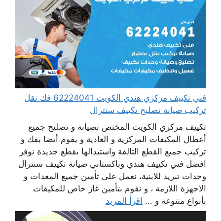
فني تكييف مركزي هندي الكويت 62224041 فك نقل
تركيب صيانة تصليح تكييف سنترال
تكييف مركزي الكويت المختص بصيانة و تصليح جميع
أعطال المكيفات المركزية و العادية و يقوم أيضا بفك و
تركيب جميع القطع التالفة واستبدالها بقطع جديدة نوفر
افضل فني تكييف هندي وباكستاني صيانة تكييف سنترال
وحدات تبريد للابنية، نعمل على تأمين جميع المعدات و
الاجهزة اللازمة ، و نقوم بتأمين غاز خاص للمكيفات
بأنواع متنوعة و ...
اقرأ المزيد