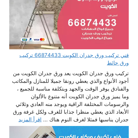
فني تركيب ورق جدران الكويت 66874433 تركيب
ورق حائط
تركيب ورق جدران الكويت يعد ورق جدران الكويت من
أجود الأنواع والذي يعطي رونقا جميلا للمنازل والمكاتب
والفنادق يوفر الوقت والجهد وبتكلفة مناسبة للجميع ،
وما يميز ورق جدران الكويت أنه متنوع بالألوان
والرسومات المختلفة الراقية ويوجد منه العادي وثلاثي
الأبعاد الذي يعطي منظرا جذابا للغرف ولكل غرفة ورق
جدران يناسبها فمثلا لغرف النوم هناك ...
اقرأ المزيد