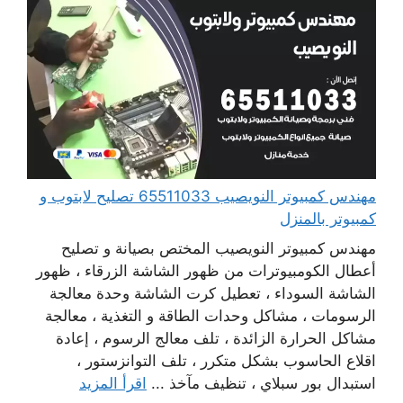
مهندس كمبيوتر النويصيب 65511033 تصليح لابتوب و
كمبيوتر بالمنزل
مهندس كمبيوتر النويصيب المختص بصيانة و تصليح
أعطال الكومبيوترات من ظهور الشاشة الزرقاء ، ظهور
الشاشة السوداء ، تعطيل كرت الشاشة وحدة معالجة
الرسومات ، مشاكل وحدات الطاقة و التغذية ، معالجة
مشاكل الحرارة الزائدة ، تلف معالج الرسوم ، إعادة
اقلاع الحاسوب بشكل متكرر ، تلف التوانزستور ،
استبدال بور سبلاي ، تنظيف مآخذ ...
اقرأ المزيد