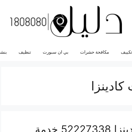
تكييف
مكافحة حشرات
بي ان سبورت
تنظيف
بنشر
كادينزا
افضل خدمة سيارات كادينزا 52227338 خدمة