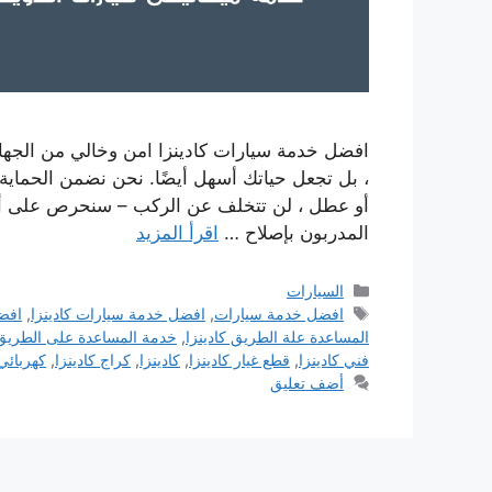
افضل خدمة سيارات كادينزا امن وخالي من الجهاد ل
، بل تجعل حياتك أسهل أيضًا. نحن نضمن الحماي
أو عطل ، لن تتخلف عن الركب – سنحرص على أن ت
المدربون بإصلاح …
اقرأ المزيد
التصنيفات
السيارات
الوسوم
افضل خدمة سيارات
,
افضل خدمة سيارات كادينزا
,
افضل
المساعدة علة الطريق كادينزا
,
خدمة المساعدة على الطريق
فني كادينزا
,
قطع غيار كادينزا
,
كادينزا
,
كراج كادينزا
,
كهربائي 
أضف تعليق