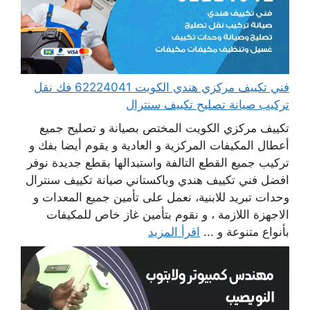
فني تكييف مركزي هندي الكويت 62224041 فك نقل
تركيب صيانة تصليح تكييف سنترال
تكييف مركزي الكويت المختص بصيانة و تصليح جميع
أعطال المكيفات المركزية و العادية و يقوم أيضا بفك و
تركيب جميع القطع التالفة واستبدالها بقطع جديدة نوفر
افضل فني تكييف هندي وباكستاني صيانة تكييف سنترال
وحدات تبريد للابنية، نعمل على تأمين جميع المعدات و
الاجهزة اللازمة ، و نقوم بتأمين غاز خاص للمكيفات
بأنواع متنوعة و ...
اقرأ المزيد