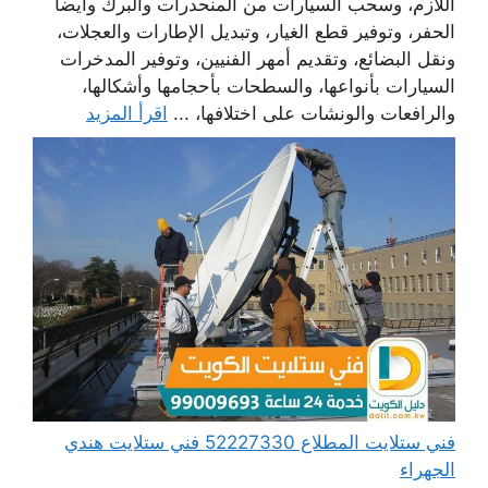
اللازم، وسحب السيارات من المنحدرات والبرك وأيضا
الحفر، وتوفير قطع الغيار، وتبديل الإطارات والعجلات،
ونقل البضائع، وتقديم أمهر الفنيين، وتوفير المدخرات
السيارات بأنواعها، والسطحات بأحجامها وأشكالها،
والرافعات والونشات على اختلافها، ...
اقرأ المزيد
فني ستلايت المطلاع 52227330 فني ستلايت هندي
الجهراء