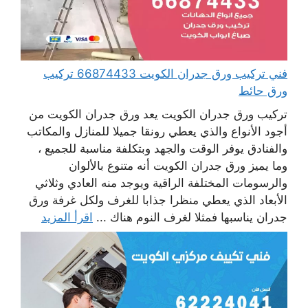
فني تركيب ورق جدران الكويت 66874433 تركيب
ورق حائط
تركيب ورق جدران الكويت يعد ورق جدران الكويت من
أجود الأنواع والذي يعطي رونقا جميلا للمنازل والمكاتب
والفنادق يوفر الوقت والجهد وبتكلفة مناسبة للجميع ،
وما يميز ورق جدران الكويت أنه متنوع بالألوان
والرسومات المختلفة الراقية ويوجد منه العادي وثلاثي
الأبعاد الذي يعطي منظرا جذابا للغرف ولكل غرفة ورق
جدران يناسبها فمثلا لغرف النوم هناك ...
اقرأ المزيد