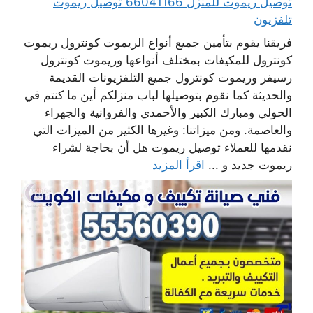
توصيل ريموت للمنزل 66041166 توصيل ريموت
تلفزيون
فريقنا يقوم بتأمين جميع أنواع الريموت كونترول ريموت
كونترول للمكيفات بمختلف أنواعها وريموت كونترول
رسيفر وريموت كونترول جميع التلفزيونات القديمة
والحديثة كما نقوم بتوصيلها لباب منزلكم أين ما كنتم في
الحولي ومبارك الكبير والأحمدي والفروانية والجهراء
والعاصمة. ومن ميزاتنا: وغيرها الكثير من الميزات التي
نقدمها للعملاء توصيل ريموت هل أن بحاجة لشراء
ريموت جديد و ...
اقرأ المزيد