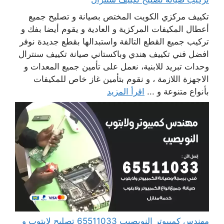
تكييف مركزي الكويت المختص بصيانة و تصليح جميع
أعطال المكيفات المركزية و العادية و يقوم أيضا بفك و
تركيب جميع القطع التالفة واستبدالها بقطع جديدة نوفر
افضل فني تكييف هندي وباكستاني صيانة تكييف سنترال
وحدات تبريد للابنية، نعمل على تأمين جميع المعدات و
الاجهزة اللازمة ، و نقوم بتأمين غاز خاص للمكيفات
بأنواع متنوعة و ...
اقرأ المزيد
مهندس كمبيوتر النويصيب 65511033 تصليح لابتوب و