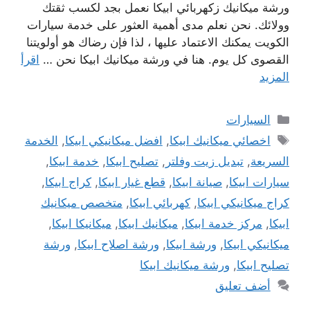
ورشة ميكانيك زكهربائي ابيكا نعمل بجد لكسب ثقتك
وولائك. نحن نعلم مدى أهمية العثور على خدمة سيارات
الكويت يمكنك الاعتماد عليها ، لذا فإن رضاك ​​هو أولويتنا
القصوى كل يوم. هنا في ورشة ميكانيك ابيكا نحن …
اقرأ
المزيد
التصنيفات
السيارات
الوسوم
اخصائي ميكانيك ابيكا
,
افضل ميكانيكي ابيكا
,
الخدمة
السريعة
,
تبديل زيت وفلتر
,
تصليح ابيكا
,
خدمة ابيكا
,
سيارات ابيكا
,
صيانة ابيكا
,
قطع غيار ابيكا
,
كراج ابيكا
,
كراج ميكانيكي ابيكا
,
كهربائي ابيكا
,
متخصص ميكانيك
ابيكا
,
مركز خدمة ابيكا
,
ميكانيك ابيكا
,
ميكانيكا ابيكا
,
ميكانيكي ابيكا
,
ورشة ابيكا
,
ورشة اصلاح ابيكا
,
ورشة
تصليح ابيكا
,
ورشة ميكانيك ابيكا
أضف تعليق