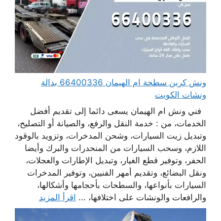
ونش كرين سطحة ام الهيمان 66400336 بدالة
ونشات الكويت
فني ونش ام الهيمان يسعى دائما إلى تقديم أفضل
الخدمات، من : خدمة النقل والرفع، والصيانة أو التصليح،
وتبديل زيت السيارات، وشحن المدخرات، وتزويد بالوقود
اللازم، وسحب السيارات من المنحدرات والبرك وأيضا
الحفر، وتوفير قطع الغيار، وتبديل الإطارات والعجلات،
ونقل البضائع، وتقديم أمهر الفنيين، وتوفير المدخرات
السيارات بأنواعها، والسطحات بأحجامها وأشكالها،
والرافعات والونشات على اختلافها، ...
اقرأ المزيد