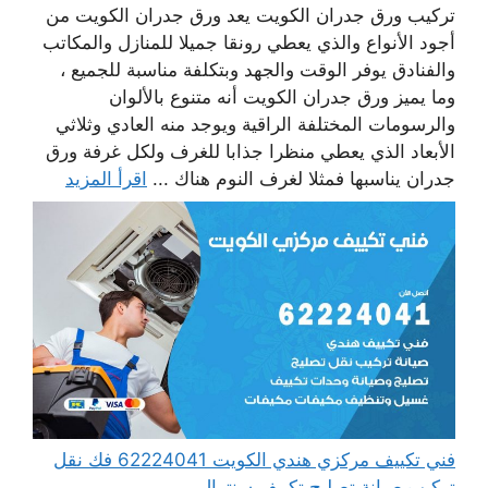
تركيب ورق جدران الكويت يعد ورق جدران الكويت من
أجود الأنواع والذي يعطي رونقا جميلا للمنازل والمكاتب
والفنادق يوفر الوقت والجهد وبتكلفة مناسبة للجميع ،
وما يميز ورق جدران الكويت أنه متنوع بالألوان
والرسومات المختلفة الراقية ويوجد منه العادي وثلاثي
الأبعاد الذي يعطي منظرا جذابا للغرف ولكل غرفة ورق
جدران يناسبها فمثلا لغرف النوم هناك ...
اقرأ المزيد
فني تكييف مركزي هندي الكويت 62224041 فك نقل
تركيب صيانة تصليح تكييف سنترال