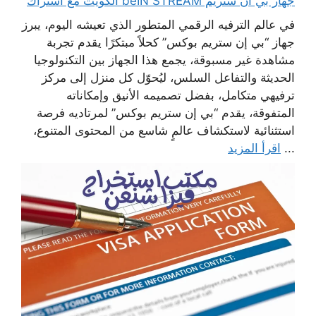
جهاز بي ان ستريم beIN STREAM الكويت مع اشتراك
في عالم الترفيه الرقمي المتطور الذي تعيشه اليوم، يبرز
جهاز “بي إن ستريم بوكس” كحلاً مبتكرًا يقدم تجربة
مشاهدة غير مسبوقة، يجمع هذا الجهاز بين التكنولوجيا
الحديثة والتفاعل السلس، ليُحوّل كل منزل إلى مركز
ترفيهي متكامل، بفضل تصميمه الأنيق وإمكاناته
المتفوقة، يقدم “بي إن ستريم بوكس” لمرتاديه فرصة
استثنائية لاستكشاف عالمٍ شاسع من المحتوى المتنوع،
...
اقرأ المزيد