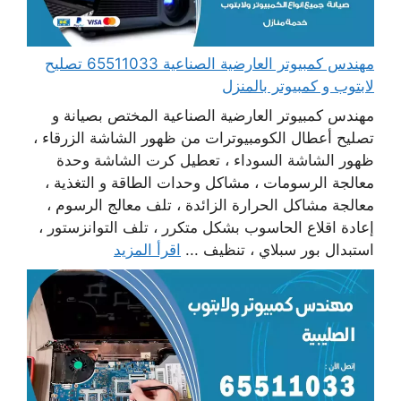
مهندس كمبيوتر العارضية الصناعية 65511033 تصليح
لابتوب و كمبيوتر بالمنزل
مهندس كمبيوتر العارضية الصناعية المختص بصيانة و
تصليح أعطال الكومبيوترات من ظهور الشاشة الزرقاء ،
ظهور الشاشة السوداء ، تعطيل كرت الشاشة وحدة
معالجة الرسومات ، مشاكل وحدات الطاقة و التغذية ،
معالجة مشاكل الحرارة الزائدة ، تلف معالج الرسوم ،
إعادة اقلاع الحاسوب بشكل متكرر ، تلف التوانزستور ،
استبدال بور سبلاي ، تنظيف ...
اقرأ المزيد