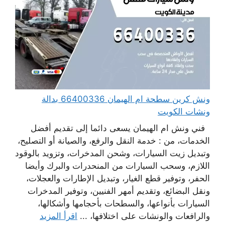
ونش كرين سطحة ام الهيمان 66400336 بدالة
ونشات الكويت
فني ونش ام الهيمان يسعى دائما إلى تقديم أفضل
الخدمات، من : خدمة النقل والرفع، والصيانة أو التصليح،
وتبديل زيت السيارات، وشحن المدخرات، وتزويد بالوقود
اللازم، وسحب السيارات من المنحدرات والبرك وأيضا
الحفر، وتوفير قطع الغيار، وتبديل الإطارات والعجلات،
ونقل البضائع، وتقديم أمهر الفنيين، وتوفير المدخرات
السيارات بأنواعها، والسطحات بأحجامها وأشكالها،
والرافعات والونشات على اختلافها، ...
اقرأ المزيد