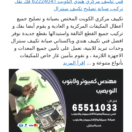
فني تكييف مركزي هندي الكويت 62224041 فك نقل
تركيب صيانة تصليح تكييف سنترال
تكييف مركزي الكويت المختص بصيانة و تصليح جميع
أعطال المكيفات المركزية و العادية و يقوم أيضا بفك و
تركيب جميع القطع التالفة واستبدالها بقطع جديدة نوفر
افضل فني تكييف هندي وباكستاني صيانة تكييف سنترال
وحدات تبريد للابنية، نعمل على تأمين جميع المعدات و
الاجهزة اللازمة ، و نقوم بتأمين غاز خاص للمكيفات
بأنواع متنوعة و ...
اقرأ المزيد