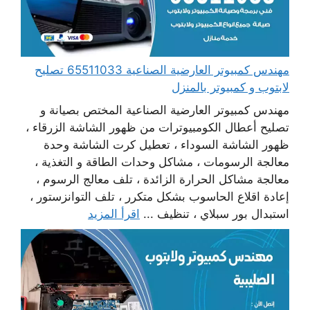
مهندس كمبيوتر العارضية الصناعية 65511033 تصليح
لابتوب و كمبيوتر بالمنزل
مهندس كمبيوتر العارضية الصناعية المختص بصيانة و
تصليح أعطال الكومبيوترات من ظهور الشاشة الزرقاء ،
ظهور الشاشة السوداء ، تعطيل كرت الشاشة وحدة
معالجة الرسومات ، مشاكل وحدات الطاقة و التغذية ،
معالجة مشاكل الحرارة الزائدة ، تلف معالج الرسوم ،
إعادة اقلاع الحاسوب بشكل متكرر ، تلف التوانزستور ،
استبدال بور سبلاي ، تنظيف ...
اقرأ المزيد