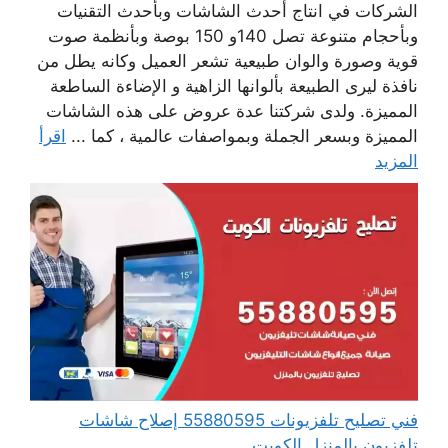
الشركات في انتاج أحدث الشاشات وبأحدث التقنيات
وبأحجام متنوعة تصل 140و 150 بوصة وبأنظمة صوت
قوية وصورة والوان طبيعية تشعر العميل وكانه يطل من
نافذة ليرى الطبيعة بألوانها الزاهية و الإضاءة الساطعة
المميزة. ولدى شركتنا عدة عروض على هذه الشاشات
المميزة وبسعر الجملة وبمواصفات عالمية ، كما ...
اقرأ
المزيد
فني تصليح تلفزيونات 55880595 إصلاح شاشات
تلفزيون بالمنزل الكويت