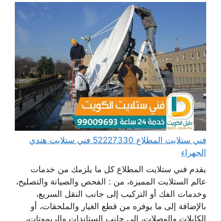
فني ستلايت المطلاع 52227330 فني ستلايت هندي
الجهراء
يقدم فني ستلايت المطلاع كل ما يلزمك من خدمات
عالم الستلايت المميزة، من : الفحص والصيانة والتصليح،
وخدمات الفك أو التركيب إلى جانب النقل السريع،
بالإضافة إلى ما يوفره من قطع الغيار والملحقات، أو
الكابلات والوصلات، إلى جانب الستاندات والريموتات،