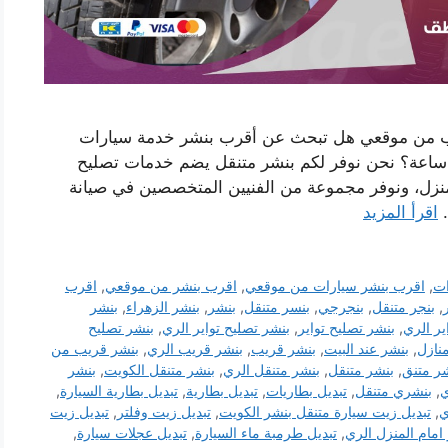
ب من موقعي هل تبحث عن أقرب بنشر خدمة سيارات
تنقلة بالري يصل اليك اينما كنت وعلى مدار 24 ساعة؟ نحن نوفر لكم بنشر متنقل يضم خدمات تصليح
منزل، ونوفر مجموعة من الفنيين المتخصصين في صيانة
…
اقرأ المزيد
ات
,
اقرب بنشر سيارات من موقعي
,
اقرب بنشر من موقعي
,
اقرب
,
بنجر متنقل
,
بنجرجي
,
بنسر متنقل
,
بنشر
,
بنشر الزهراء
,
بنشر
ير الري
,
بنشر تصليح تواير
,
بنشر تصليح تواير الري
,
بنشر تصليح
نازل
,
بنشر عند البيت
,
بنشر قريب
,
بنشر قريب الري
,
بنشر قريب من
ر متنق
,
بنشر متنقل
,
بنشر متنقل الري
,
بنشر متنقل الكويت
,
بنشر
ي
,
بنشري متنقل
,
تبديل بطاريات
,
تبديل بطارية
,
تبديل بطارية السيارة
,
ي
,
تبديل زيت سيارة متنقل بنشر الكويت
,
تبديل زيت وفلتر
,
تبديل زيت
امام المنزل الري
,
تبديل طرمبة ماء السيارة
,
تبديل عجلات سيارة
,