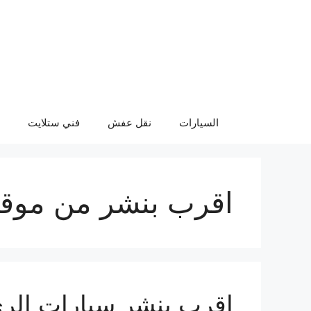
نتقل
لى
لمحتوى
السيارات
نقل عفش
فني ستلايت
اقرب بنشر من موق