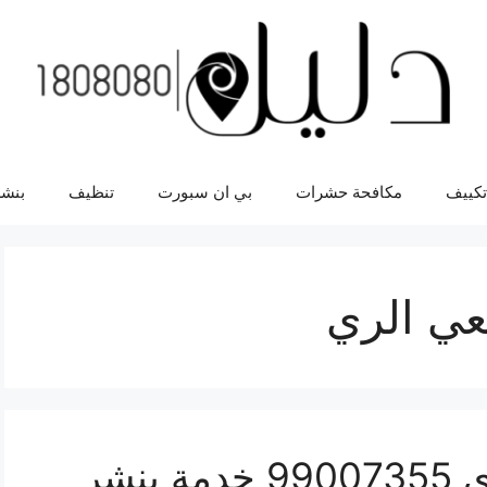
تكييف
مكافحة حشرات
بي ان سبورت
تنظيف
بنشر
عي الري
اقرب بنشر سيارات الري 99007355 خدمة بنشر