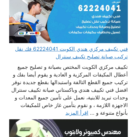
فني تكييف مركزي هندي الكويت 62224041 فك نقل
تركيب صيانة تصليح تكييف سنترال
تكييف مركزي الكويت المختص بصيانة و تصليح جميع
أعطال المكيفات المركزية و العادية و يقوم أيضا بفك و
تركيب جميع القطع التالفة واستبدالها بقطع جديدة نوفر
افضل فني تكييف هندي وباكستاني صيانة تكييف سنترال
وحدات تبريد للابنية، نعمل على تأمين جميع المعدات و
الاجهزة اللازمة ، و نقوم بتأمين غاز خاص للمكيفات
بأنواع متنوعة و ...
اقرأ المزيد