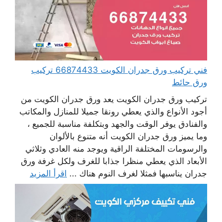
فني تركيب ورق جدران الكويت 66874433 تركيب
ورق حائط
تركيب ورق جدران الكويت يعد ورق جدران الكويت من
أجود الأنواع والذي يعطي رونقا جميلا للمنازل والمكاتب
والفنادق يوفر الوقت والجهد وبتكلفة مناسبة للجميع ،
وما يميز ورق جدران الكويت أنه متنوع بالألوان
والرسومات المختلفة الراقية ويوجد منه العادي وثلاثي
الأبعاد الذي يعطي منظرا جذابا للغرف ولكل غرفة ورق
جدران يناسبها فمثلا لغرف النوم هناك ...
اقرأ المزيد