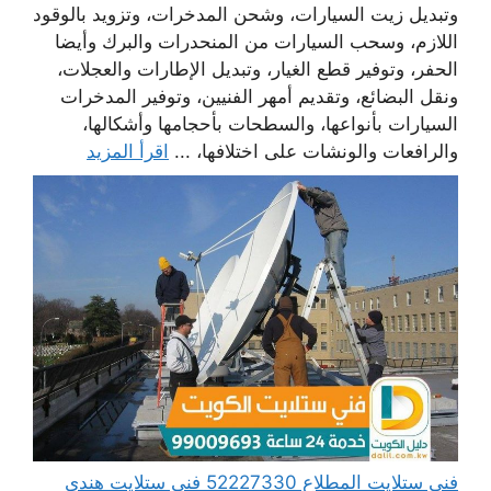
وتبديل زيت السيارات، وشحن المدخرات، وتزويد بالوقود
اللازم، وسحب السيارات من المنحدرات والبرك وأيضا
الحفر، وتوفير قطع الغيار، وتبديل الإطارات والعجلات،
ونقل البضائع، وتقديم أمهر الفنيين، وتوفير المدخرات
السيارات بأنواعها، والسطحات بأحجامها وأشكالها،
والرافعات والونشات على اختلافها، ...
اقرأ المزيد
فني ستلايت المطلاع 52227330 فني ستلايت هندي