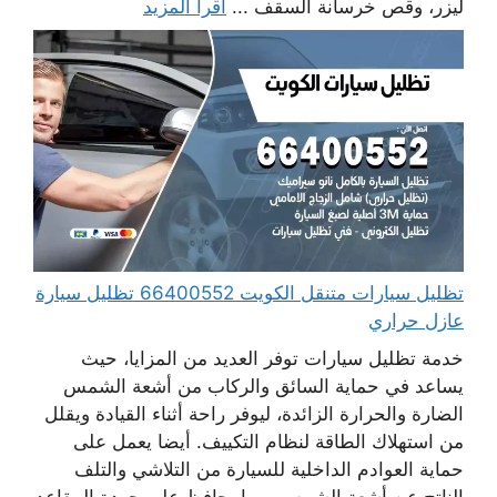
ليزر، وقص خرسانة السقف ...
اقرأ المزيد
تظليل سيارات متنقل الكويت 66400552 تظليل سيارة
عازل حراري
خدمة تظليل سيارات توفر العديد من المزايا، حيث
يساعد في حماية السائق والركاب من أشعة الشمس
الضارة والحرارة الزائدة، ليوفر راحة أثناء القيادة ويقلل
من استهلاك الطاقة لنظام التكييف. أيضا يعمل على
حماية العوادم الداخلية للسيارة من التلاشي والتلف
الناتج عن أشعة الشمس، مما يحافظ على جودة المقاعد