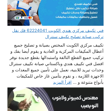
فني تكييف مركزي هندي الكويت 62224041 فك نقل
تركيب صيانة تصليح تكييف سنترال
تكييف مركزي الكويت المختص بصيانة و تصليح جميع
أعطال المكيفات المركزية و العادية و يقوم أيضا بفك و
تركيب جميع القطع التالفة واستبدالها بقطع جديدة نوفر
افضل فني تكييف هندي وباكستاني صيانة تكييف سنترال
وحدات تبريد للابنية، نعمل على تأمين جميع المعدات و
الاجهزة اللازمة ، و نقوم بتأمين غاز خاص للمكيفات
بأنواع متنوعة و ...
اقرأ المزيد