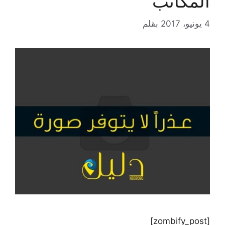
المكاتب
4 يونيو، 2017
بقلم
[zombify_post]