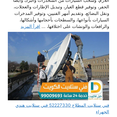
اللازم، وسحب السيارات من المنحدرات والبرك وأيضا
الحفر، وتوفير قطع الغيار، وتبديل الإطارات والعجلات،
ونقل البضائع، وتقديم أمهر الفنيين، وتوفير المدخرات
السيارات بأنواعها، والسطحات بأحجامها وأشكالها،
والرافعات والونشات على اختلافها، ...
اقرأ المزيد
فني ستلايت المطلاع 52227330 فني ستلايت هندي
الجهراء