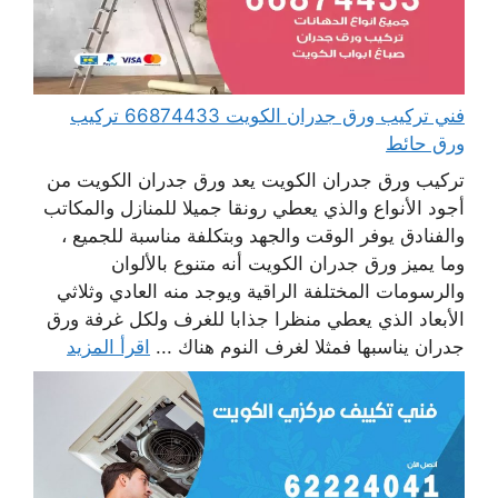
فني تركيب ورق جدران الكويت 66874433 تركيب
ورق حائط
تركيب ورق جدران الكويت يعد ورق جدران الكويت من
أجود الأنواع والذي يعطي رونقا جميلا للمنازل والمكاتب
والفنادق يوفر الوقت والجهد وبتكلفة مناسبة للجميع ،
وما يميز ورق جدران الكويت أنه متنوع بالألوان
والرسومات المختلفة الراقية ويوجد منه العادي وثلاثي
الأبعاد الذي يعطي منظرا جذابا للغرف ولكل غرفة ورق
جدران يناسبها فمثلا لغرف النوم هناك ...
اقرأ المزيد