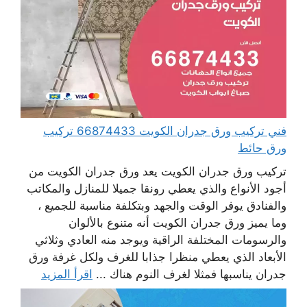
فني تركيب ورق جدران الكويت 66874433 تركيب
ورق حائط
تركيب ورق جدران الكويت يعد ورق جدران الكويت من
أجود الأنواع والذي يعطي رونقا جميلا للمنازل والمكاتب
والفنادق يوفر الوقت والجهد وبتكلفة مناسبة للجميع ،
وما يميز ورق جدران الكويت أنه متنوع بالألوان
والرسومات المختلفة الراقية ويوجد منه العادي وثلاثي
الأبعاد الذي يعطي منظرا جذابا للغرف ولكل غرفة ورق
جدران يناسبها فمثلا لغرف النوم هناك ...
اقرأ المزيد