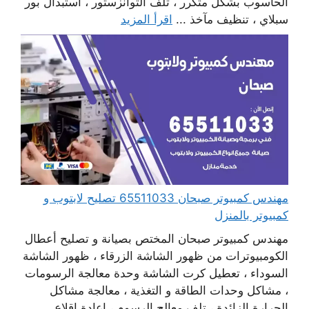
الحاسوب بشكل متكرر ، تلف التوانزستور ، استبدال بور
سبلاي ، تنظيف مآخذ ...
اقرأ المزيد
مهندس كمبيوتر صبحان 65511033 تصليح لابتوب و
كمبيوتر بالمنزل
مهندس كمبيوتر صبحان المختص بصيانة و تصليح أعطال
الكومبيوترات من ظهور الشاشة الزرقاء ، ظهور الشاشة
السوداء ، تعطيل كرت الشاشة وحدة معالجة الرسومات
، مشاكل وحدات الطاقة و التغذية ، معالجة مشاكل
الحرارة الزائدة ، تلف معالج الرسوم ، إعادة اقلاع