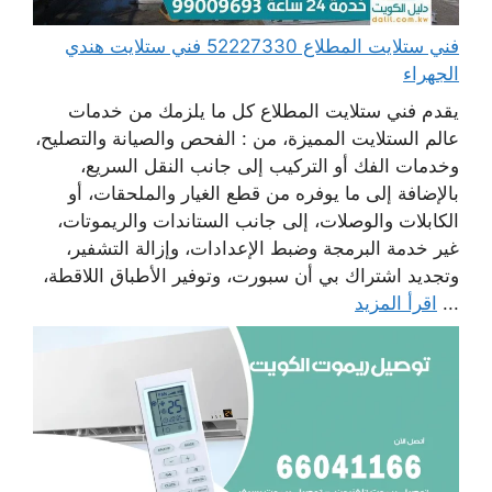
فني ستلايت المطلاع 52227330 فني ستلايت هندي
الجهراء
يقدم فني ستلايت المطلاع كل ما يلزمك من خدمات
عالم الستلايت المميزة، من : الفحص والصيانة والتصليح،
وخدمات الفك أو التركيب إلى جانب النقل السريع،
بالإضافة إلى ما يوفره من قطع الغيار والملحقات، أو
الكابلات والوصلات، إلى جانب الستاندات والريموتات،
غير خدمة البرمجة وضبط الإعدادات، وإزالة التشفير،
وتجديد اشتراك بي أن سبورت، وتوفير الأطباق اللاقطة،
...
اقرأ المزيد