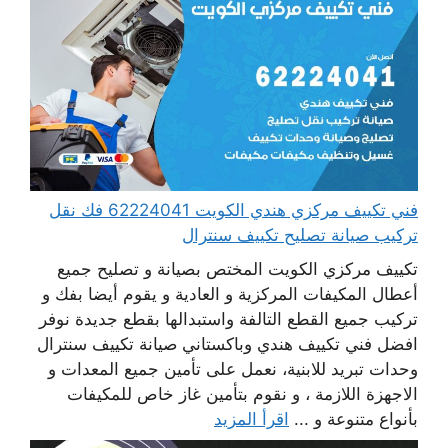
فني تكييف مركزي هندي الكويت 62224041 فك نقل
تركيب صيانة تصليح تكييف سنترال
تكييف مركزي الكويت المختص بصيانة و تصليح جميع
أعطال المكيفات المركزية و العادية و يقوم أيضا بفك و
تركيب جميع القطع التالفة واستبدالها بقطع جديدة نوفر
افضل فني تكييف هندي وباكستاني صيانة تكييف سنترال
وحدات تبريد للابنية، نعمل على تأمين جميع المعدات و
الاجهزة اللازمة ، و نقوم بتأمين غاز خاص للمكيفات
بأنواع متنوعة و ...
اقرأ المزيد