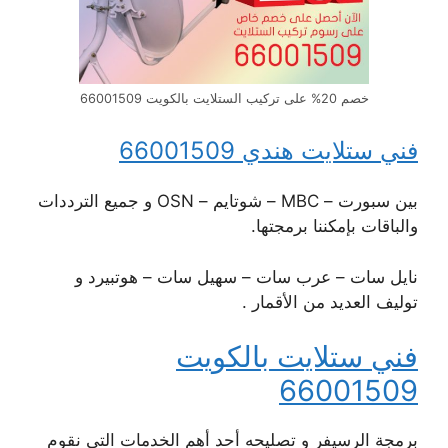
خصم 20% على تركيب الستلايت بالكويت 66001509
فني ستلايت هندي 66001509
بين سبورت – MBC – شوتايم – OSN و جميع الترددات
والباقات بإمكننا برمجتها.
نايل سات – عرب سات – سهيل سات – هوتبيرد و
توليف العديد من الأقمار .
فني ستلايت بالكويت
66001509
برمجة الرسيفر و تصليحه أحد أهم الخدمات التي نقوم