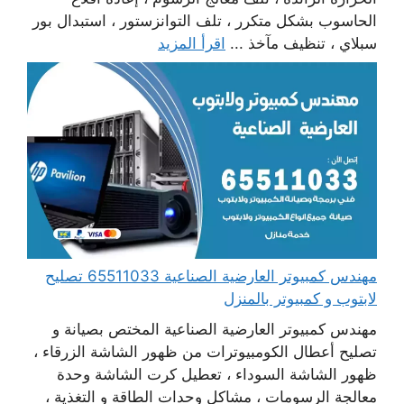
الحاسوب بشكل متكرر ، تلف التوانزستور ، استبدال بور
سبلاي ، تنظيف مآخذ ...
اقرأ المزيد
مهندس كمبيوتر العارضية الصناعية 65511033 تصليح
لابتوب و كمبيوتر بالمنزل
مهندس كمبيوتر العارضية الصناعية المختص بصيانة و
تصليح أعطال الكومبيوترات من ظهور الشاشة الزرقاء ،
ظهور الشاشة السوداء ، تعطيل كرت الشاشة وحدة
معالجة الرسومات ، مشاكل وحدات الطاقة و التغذية ،