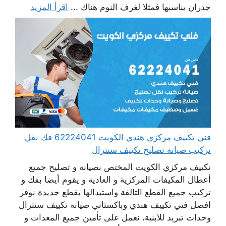
جدران يناسبها فمثلا لغرف النوم هناك ...
اقرأ المزيد
فني تكييف مركزي هندي الكويت 62224041 فك نقل
تركيب صيانة تصليح تكييف سنترال
تكييف مركزي الكويت المختص بصيانة و تصليح جميع
أعطال المكيفات المركزية و العادية و يقوم أيضا بفك و
تركيب جميع القطع التالفة واستبدالها بقطع جديدة نوفر
افضل فني تكييف هندي وباكستاني صيانة تكييف سنترال
وحدات تبريد للابنية، نعمل على تأمين جميع المعدات و