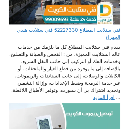
فني ستلايت المطلاع 52227330 فني ستلايت هندي
الجهراء
يقدم فني ستلايت المطلاع كل ما يلزمك من خدمات
عالم الستلايت المميزة، من : الفحص والصيانة والتصليح،
وخدمات الفك أو التركيب إلى جانب النقل السريع،
بالإضافة إلى ما يوفره من قطع الغيار والملحقات، أو
الكابلات والوصلات، إلى جانب الستاندات والريموتات،
غير خدمة البرمجة وضبط الإعدادات، وإزالة التشفير،
وتجديد اشتراك بي أن سبورت، وتوفير الأطباق اللاقطة،
...
اقرأ المزيد