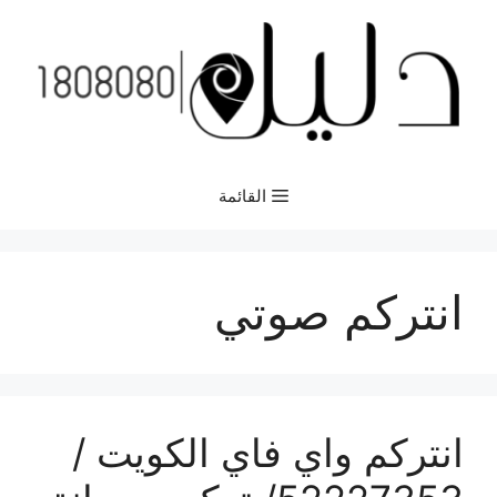
نتقل
لى
لمحتوى
القائمة
انتركم صوتي
انتركم واي فاي الكويت /