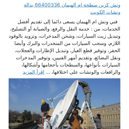
ونش كرين سطحة ام الهيمان 66400336 بدالة
ونشات الكويت
فني ونش ام الهيمان يسعى دائما إلى تقديم أفضل
الخدمات، من : خدمة النقل والرفع، والصيانة أو التصليح،
وتبديل زيت السيارات، وشحن المدخرات، وتزويد بالوقود
اللازم، وسحب السيارات من المنحدرات والبرك وأيضا
الحفر، وتوفير قطع الغيار، وتبديل الإطارات والعجلات،
ونقل البضائع، وتقديم أمهر الفنيين، وتوفير المدخرات
السيارات بأنواعها، والسطحات بأحجامها وأشكالها،
والرافعات والونشات على اختلافها، ...
اقرأ المزيد