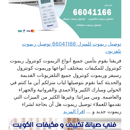
توصيل ريموت للمنزل 66041166 توصيل ريموت
تلفزيون
فريقنا يقوم بتأمين جميع أنواع الريموت كونترول ريموت
كونترول للمكيفات بمختلف أنواعها وريموت كونترول
رسيفر وريموت كونترول جميع التلفزيونات القديمة
والحديثة كما نقوم بتوصيلها لباب منزلكم أين ما كنتم في
الحولي ومبارك الكبير والأحمدي والفروانية والجهراء
والعاصمة. ومن ميزاتنا: وغيرها الكثير من الميزات التي
نقدمها للعملاء توصيل ريموت هل أن بحاجة لشراء
ريموت جديد و ...
اقرأ المزيد