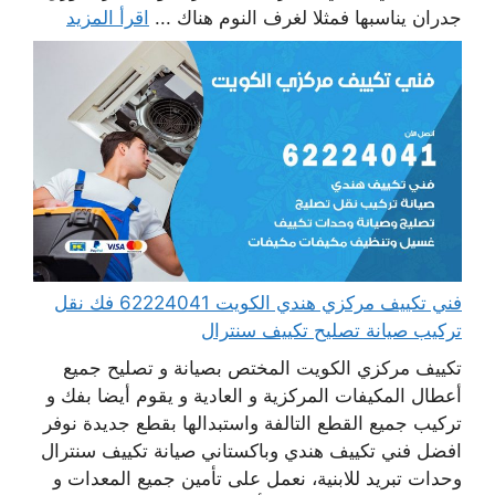
جدران يناسبها فمثلا لغرف النوم هناك ...
اقرأ المزيد
فني تكييف مركزي هندي الكويت 62224041 فك نقل
تركيب صيانة تصليح تكييف سنترال
تكييف مركزي الكويت المختص بصيانة و تصليح جميع
أعطال المكيفات المركزية و العادية و يقوم أيضا بفك و
تركيب جميع القطع التالفة واستبدالها بقطع جديدة نوفر
افضل فني تكييف هندي وباكستاني صيانة تكييف سنترال
وحدات تبريد للابنية، نعمل على تأمين جميع المعدات و