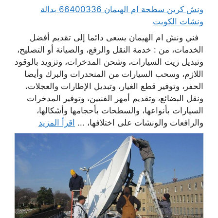
ونش كرين سطحة ام الهيمان 66400336 بدالة
ونشات الكويت
فني ونش ام الهيمان يسعى دائما إلى تقديم أفضل
الخدمات، من : خدمة النقل والرفع، والصيانة أو التصليح،
وتبديل زيت السيارات، وشحن المدخرات، وتزويد بالوقود
اللازم، وسحب السيارات من المنحدرات والبرك وأيضا
الحفر، وتوفير قطع الغيار، وتبديل الإطارات والعجلات،
ونقل البضائع، وتقديم أمهر الفنيين، وتوفير المدخرات
السيارات بأنواعها، والسطحات بأحجامها وأشكالها،
والرافعات والونشات على اختلافها، ...
اقرأ المزيد