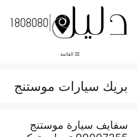
نتقل
لى
لمحتوى
القائمة
بريك سيارات موستنج
سفايف سيارة موستنج