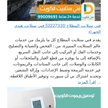
فني ستلايت المطلاع 52227330 فني ستلايت هندي
الجهراء
يقدم فني ستلايت المطلاع كل ما يلزمك من خدمات
عالم الستلايت المميزة، من : الفحص والصيانة والتصليح،
وخدمات الفك أو التركيب إلى جانب النقل السريع،
بالإضافة إلى ما يوفره من قطع الغيار والملحقات، أو
الكابلات والوصلات، إلى جانب الستاندات والريموتات،
غير خدمة البرمجة وضبط الإعدادات، وإزالة التشفير،
وتجديد اشتراك بي أن سبورت، وتوفير الأطباق اللاقطة،
...
اقرأ المزيد