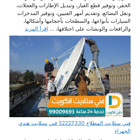
الحفر، وتوفير قطع الغيار، وتبديل الإطارات والعجلات،
ونقل البضائع، وتقديم أمهر الفنيين، وتوفير المدخرات
السيارات بأنواعها، والسطحات بأحجامها وأشكالها،
والرافعات والونشات على اختلافها، ...
اقرأ المزيد
فني ستلايت المطلاع 52227330 فني ستلايت هندي
الجهراء