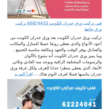
فني تركيب ورق جدران الكويت 66874433 تركيب
ورق حائط
تركيب ورق جدران الكويت يعد ورق جدران الكويت من
أجود الأنواع والذي يعطي رونقا جميلا للمنازل والمكاتب
والفنادق يوفر الوقت والجهد وبتكلفة مناسبة للجميع ،
وما يميز ورق جدران الكويت أنه متنوع بالألوان
والرسومات المختلفة الراقية ويوجد منه العادي وثلاثي
الأبعاد الذي يعطي منظرا جذابا للغرف ولكل غرفة ورق
جدران يناسبها فمثلا لغرف النوم هناك ...
اقرأ المزيد