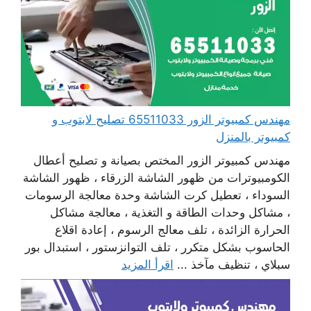
مهندس كمبيوتر الزور 65511033 تصليح لابتوب و
كمبيوتر بالمنزل
مهندس كمبيوتر الزور المختص بصيانة و تصليح أعطال
الكومبيوترات من ظهور الشاشة الزرقاء ، ظهور الشاشة
السوداء ، تعطيل كرت الشاشة وحدة معالجة الرسومات
، مشاكل وحدات الطاقة و التغذية ، معالجة مشاكل
الحرارة الزائدة ، تلف معالج الرسوم ، إعادة اقلاع
الحاسوب بشكل متكرر ، تلف التوانزستور ، استبدال بور
سبلاي ، تنظيف مآخذ ...
اقرأ المزيد