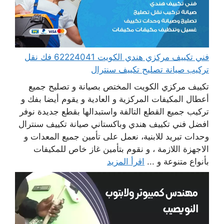
فني تكييف مركزي هندي الكويت 62224041 فك نقل
تركيب صيانة تصليح تكييف سنترال
تكييف مركزي الكويت المختص بصيانة و تصليح جميع
أعطال المكيفات المركزية و العادية و يقوم أيضا بفك و
تركيب جميع القطع التالفة واستبدالها بقطع جديدة نوفر
افضل فني تكييف هندي وباكستاني صيانة تكييف سنترال
وحدات تبريد للابنية، نعمل على تأمين جميع المعدات و
الاجهزة اللازمة ، و نقوم بتأمين غاز خاص للمكيفات
بأنواع متنوعة و ...
اقرأ المزيد