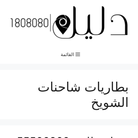
نتقل
لى
لمحتوى
القائمة
بطاريات شاحنات
الشويخ