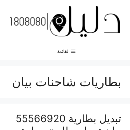
نتقل
لى
لمحتوى
القائمة
بطاريات شاحنات بيان
تبديل بطارية 55566920