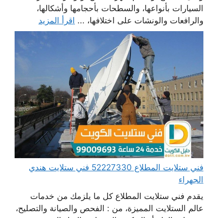
السيارات بأنواعها، والسطحات بأحجامها وأشكالها،
والرافعات والونشات على اختلافها، ...
اقرأ المزيد
فني ستلايت المطلاع 52227330 فني ستلايت هندي
الجهراء
يقدم فني ستلايت المطلاع كل ما يلزمك من خدمات
عالم الستلايت المميزة، من : الفحص والصيانة والتصليح،