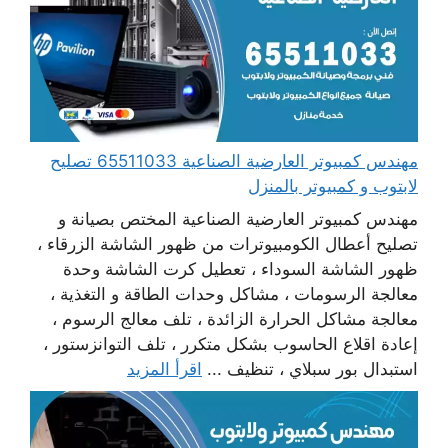
مهندس كمبيوتر العارضية الصناعية 65511033 تصليح
لابتوب و كمبيوتر بالمنزل
مهندس كمبيوتر العارضية الصناعية المختص بصيانة و
تصليح أعطال الكومبيوترات من ظهور الشاشة الزرقاء ،
ظهور الشاشة السوداء ، تعطيل كرت الشاشة وحدة
معالجة الرسومات ، مشاكل وحدات الطاقة و التغذية ،
معالجة مشاكل الحرارة الزائدة ، تلف معالج الرسوم ،
إعادة اقلاع الحاسوب بشكل متكرر ، تلف التوانزستور ،
استبدال بور سبلاي ، تنظيف ...
اقرأ المزيد