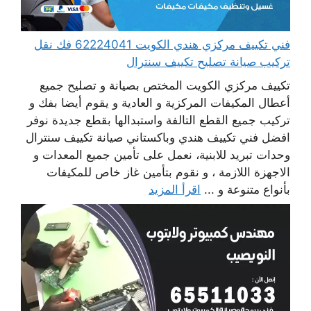
فني تكييف مركزي هندي الكويت 62224041 فك نقل
تركيب صيانة تصليح تكييف سنترال
تكييف مركزي الكويت المختص بصيانة و تصليح جميع
أعطال المكيفات المركزية و العادية و يقوم أيضا بفك و
تركيب جميع القطع التالفة واستبدالها بقطع جديدة نوفر
افضل فني تكييف هندي وباكستاني صيانة تكييف سنترال
وحدات تبريد للابنية، نعمل على تأمين جميع المعدات و
الاجهزة اللازمة ، و نقوم بتأمين غاز خاص للمكيفات
بأنواع متنوعة و ...
اقرأ المزيد