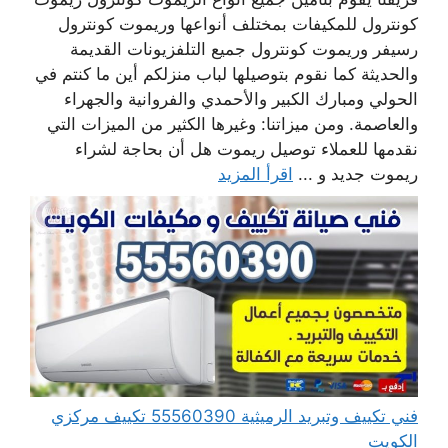
كونترول للمكيفات بمختلف أنواعها وريموت كونترول
رسيفر وريموت كونترول جميع التلفزيونات القديمة
والحديثة كما نقوم بتوصيلها لباب منزلكم أين ما كنتم في
الحولي ومبارك الكبير والأحمدي والفروانية والجهراء
والعاصمة. ومن ميزاتنا: وغيرها الكثير من الميزات التي
نقدمها للعملاء توصيل ريموت هل أن بحاجة لشراء
ريموت جديد و ...
اقرأ المزيد
فني تكييف وتبريد الرميثية 55560390 تكييف مركزي
الكويت