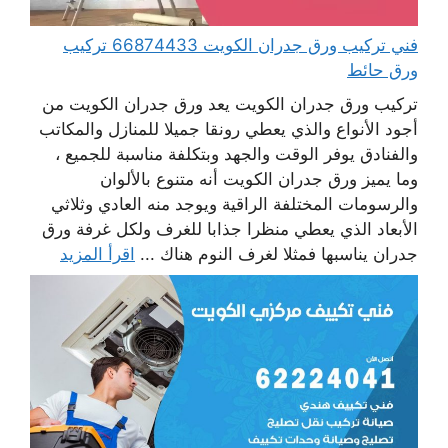
فني تركيب ورق جدران الكويت 66874433 تركيب
ورق حائط
تركيب ورق جدران الكويت يعد ورق جدران الكويت من
أجود الأنواع والذي يعطي رونقا جميلا للمنازل والمكاتب
والفنادق يوفر الوقت والجهد وبتكلفة مناسبة للجميع ،
وما يميز ورق جدران الكويت أنه متنوع بالألوان
والرسومات المختلفة الراقية ويوجد منه العادي وثلاثي
الأبعاد الذي يعطي منظرا جذابا للغرف ولكل غرفة ورق
جدران يناسبها فمثلا لغرف النوم هناك ...
اقرأ المزيد