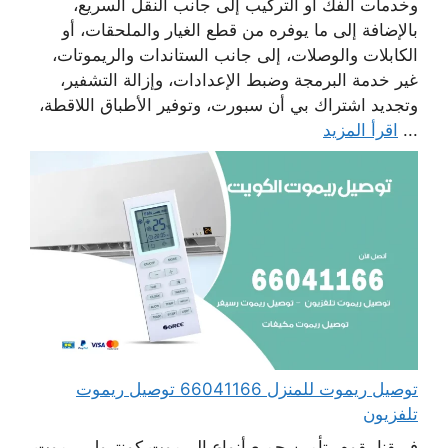
وخدمات الفك أو التركيب إلى جانب النقل السريع،
بالإضافة إلى ما يوفره من قطع الغيار والملحقات، أو
الكابلات والوصلات، إلى جانب الستاندات والريموتات،
غير خدمة البرمجة وضبط الإعدادات، وإزالة التشفير،
وتجديد اشتراك بي أن سبورت، وتوفير الأطباق اللاقطة،
...
اقرأ المزيد
توصيل ريموت للمنزل 66041166 توصيل ريموت
تلفزيون
فريقنا يقوم بتأمين جميع أنواع الريموت كونترول ريموت