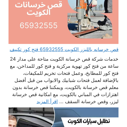
قص خرسانه بالليزر الكويت 65932555 فتح كور تكييف
خدمات شركة قص خرسانة الكويت متاحة على مدار 24
ساعة من فتح كور تهوية مركزية و فتح كور للمداخن، مع
فتح كور للمطابخ، وعمل فتحات تخريم للمكيفات،
بالإضافة لعمل فتحات شبابيك والابواب من قبل أفضل
معلم قص خرسانة بالكويت، ويمكننا قص خرسانة بدون
اهتزازات في المباني بالكويت، مع امكانية قص خرسانة
ليزر، وقص خرسانة السقف ...
اقرأ المزيد