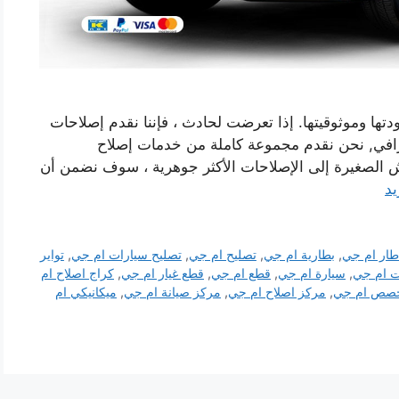
ها وموثوقيتها. إذا تعرضت لحادث ، فإننا نقدم إصلاحات
افي, نحن نقدم مجموعة كاملة من خدمات إصلاح
 الصغيرة إلى الإصلاحات الأكثر جوهرية ، سوف نضمن أن
يد
طار ام جي
,
بطارية ام جي
,
تصليح ام جي
,
تصليح سيارات ام جي
,
تواير
ت ام جي
,
سيارة ام جي
,
قطع ام جي
,
قطع غيار ام جي
,
كراج اصلاح ام
صص ام جي
,
مركز اصلاح ام جي
,
مركز صيانة ام جي
,
ميكانيكي ام