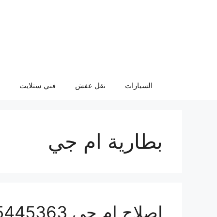
نتقل
لى
لمحتوى
السيارات
نقل عفش
فني ستلايت
بطارية ام جي