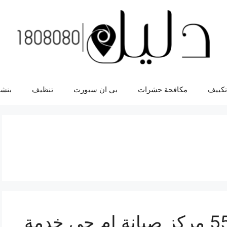
تكييف
مكافحة حشرات
بي ان سبورت
تنظيف
بنشر
اصلاح ام جي 55445363 مركز صيانة ام جي خدمة