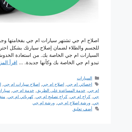
اصلاح ام جي تشتهر سيارات ام جي بفخامتها وجودت
للجسم والطلاء لضمان إصلاح سيارتك بشكل احتر
السيارات ام جي الخاصة بك. من استعادة الخدوش
تبدو ام جي الخاصة بك وكأنها جديدة. …
اقرأ المز
التصنيفات
السيارات
الوسوم
اخصائي ام جي
,
اصلاح ام جي
,
اصلاح سيارات ام جي
,
ا
ام جي
,
خدمة المساعدة على الطريق
,
خدمة ام جي
,
سيارا
جي
,
كراج ام جي
,
كراج تصليج ام جي
,
كهربائي ام جي
,
متخ
جي
,
ورشة اصلاح ام جي
,
ورشة ام جي
أضف تعليق