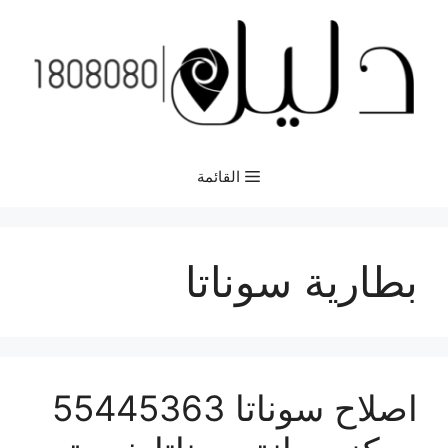
نتقل
لى
لمحتوى
القائمة
بطارية سوناتا
اصلاح سوناتا 55445363