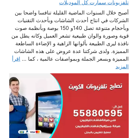
تلفزيونات سمارت كل الموديلات
أصبح خلال السنوات الماضية القليلة تنافسا واضحا بين
الشركات في انتاج أحدث الشاشات وبأحدث التقنيات
وبأحجام متنوعة تصل 140و 150 بوصة وبأنظمة صوت
قوية وصورة والوان طبيعية تشعر العميل وكانه يطل من
نافذة ليرى الطبيعة بألوانها الزاهية و الإضاءة الساطعة
المميزة. ولدى شركتنا عدة عروض على هذه الشاشات
المميزة وبسعر الجملة وبمواصفات عالمية ، كما ...
اقرأ
المزيد