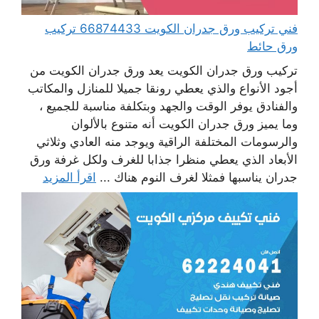
فني تركيب ورق جدران الكويت 66874433 تركيب
ورق حائط
تركيب ورق جدران الكويت يعد ورق جدران الكويت من
أجود الأنواع والذي يعطي رونقا جميلا للمنازل والمكاتب
والفنادق يوفر الوقت والجهد وبتكلفة مناسبة للجميع ،
وما يميز ورق جدران الكويت أنه متنوع بالألوان
والرسومات المختلفة الراقية ويوجد منه العادي وثلاثي
الأبعاد الذي يعطي منظرا جذابا للغرف ولكل غرفة ورق
جدران يناسبها فمثلا لغرف النوم هناك ...
اقرأ المزيد