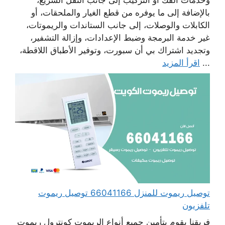
بالإضافة إلى ما يوفره من قطع الغيار والملحقات، أو
الكابلات والوصلات، إلى جانب الستاندات والريموتات،
غير خدمة البرمجة وضبط الإعدادات، وإزالة التشفير،
وتجديد اشتراك بي أن سبورت، وتوفير الأطباق اللاقطة،
...
اقرأ المزيد
توصيل ريموت للمنزل 66041166 توصيل ريموت
تلفزيون
فريقنا يقوم بتأمين جميع أنواع الريموت كونترول ريموت