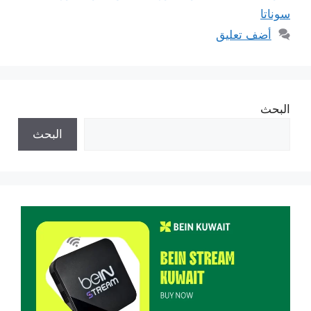
سوناتا
أضف تعليق
البحث
البحث