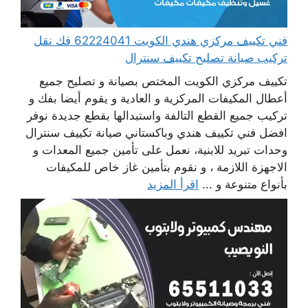
فني تكييف مركزي هندي الكويت 62224041 فك نقل
تركيب صيانة تصليح تكييف سنترال
تكييف مركزي الكويت المختص بصيانة و تصليح جميع
أعطال المكيفات المركزية و العادية و يقوم أيضا بفك و
تركيب جميع القطع التالفة واستبدالها بقطع جديدة نوفر
افضل فني تكييف هندي وباكستاني صيانة تكييف سنترال
وحدات تبريد للابنية، نعمل على تأمين جميع المعدات و
الاجهزة اللازمة ، و نقوم بتأمين غاز خاص للمكيفات
بأنواع متنوعة و ...
اقرأ المزيد