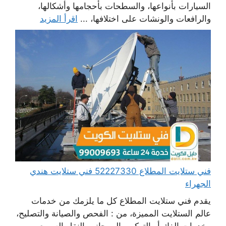
السيارات بأنواعها، والسطحات بأحجامها وأشكالها،
والرافعات والونشات على اختلافها، ...
اقرأ المزيد
فني ستلايت المطلاع 52227330 فني ستلايت هندي
الجهراء
يقدم فني ستلايت المطلاع كل ما يلزمك من خدمات
عالم الستلايت المميزة، من : الفحص والصيانة والتصليح،
وخدمات الفك أو التركيب إلى جانب النقل السريع،