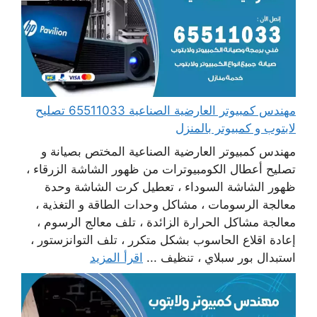
مهندس كمبيوتر العارضية الصناعية 65511033 تصليح
لابتوب و كمبيوتر بالمنزل
مهندس كمبيوتر العارضية الصناعية المختص بصيانة و
تصليح أعطال الكومبيوترات من ظهور الشاشة الزرقاء ،
ظهور الشاشة السوداء ، تعطيل كرت الشاشة وحدة
معالجة الرسومات ، مشاكل وحدات الطاقة و التغذية ،
معالجة مشاكل الحرارة الزائدة ، تلف معالج الرسوم ،
إعادة اقلاع الحاسوب بشكل متكرر ، تلف التوانزستور ،
استبدال بور سبلاي ، تنظيف ...
اقرأ المزيد