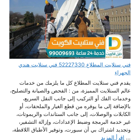
فني ستلايت المطلاع 52227330 فني ستلايت هندي
الجهراء
يقدم فني ستلايت المطلاع كل ما يلزمك من خدمات
عالم الستلايت المميزة، من : الفحص والصيانة والتصليح،
وخدمات الفك أو التركيب إلى جانب النقل السريع،
بالإضافة إلى ما يوفره من قطع الغيار والملحقات، أو
الكابلات والوصلات، إلى جانب الستاندات والريموتات،
غير خدمة البرمجة وضبط الإعدادات، وإزالة التشفير،
وتجديد اشتراك بي أن سبورت، وتوفير الأطباق اللاقطة،
...
اقرأ المزيد