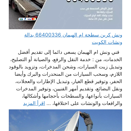
ونش كرين سطحة ام الهيمان 66400336 بدالة
ونشات الكويت
فني ونش ام الهيمان يسعى دائما إلى تقديم أفضل
الخدمات، من : خدمة النقل والرفع، والصيانة أو التصليح،
وتبديل زيت السيارات، وشحن المدخرات، وتزويد بالوقود
اللازم، وسحب السيارات من المنحدرات والبرك وأيضا
الحفر، وتوفير قطع الغيار، وتبديل الإطارات والعجلات،
ونقل البضائع، وتقديم أمهر الفنيين، وتوفير المدخرات
السيارات بأنواعها، والسطحات بأحجامها وأشكالها،
والرافعات والونشات على اختلافها، ...
اقرأ المزيد