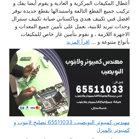
أعطال المكيفات المركزية و العادية و يقوم أيضا بفك و
تركيب جميع القطع التالفة واستبدالها بقطع جديدة نوفر
افضل فني تكييف هندي وباكستاني صيانة تكييف سنترال
وحدات تبريد للابنية، نعمل على تأمين جميع المعدات و
الاجهزة اللازمة ، و نقوم بتأمين غاز خاص للمكيفات
بأنواع متنوعة و ...
اقرأ المزيد
مهندس كمبيوتر النويصيب 65511033 تصليح لابتوب و
كمبيوتر بالمنزل