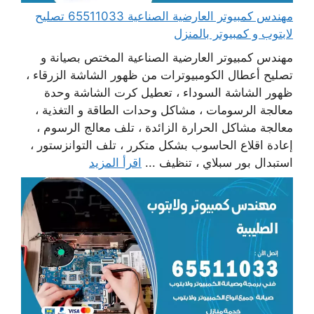
مهندس كمبيوتر العارضية الصناعية 65511033 تصليح
لابتوب و كمبيوتر بالمنزل
مهندس كمبيوتر العارضية الصناعية المختص بصيانة و
تصليح أعطال الكومبيوترات من ظهور الشاشة الزرقاء ،
ظهور الشاشة السوداء ، تعطيل كرت الشاشة وحدة
معالجة الرسومات ، مشاكل وحدات الطاقة و التغذية ،
معالجة مشاكل الحرارة الزائدة ، تلف معالج الرسوم ،
إعادة اقلاع الحاسوب بشكل متكرر ، تلف التوانزستور ،
استبدال بور سبلاي ، تنظيف ...
اقرأ المزيد