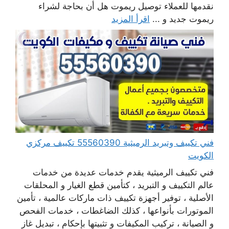
نقدمها للعملاء توصيل ريموت هل أن بحاجة لشراء
ريموت جديد و ...
اقرأ المزيد
فني تكييف وتبريد الرميثية 55560390 تكييف مركزي
الكويت
فني تكييف الرميثية يقدم خدمات عديدة من خدمات
عالم التكييف و التبريد ، كتأمين قطع الغيار و المحلقات
الأصلية ، توفير أجهزة تكييف ذات ماركات عالمية ، تأمين
الموتورات بأنواعها ، كذلك الضاغطات ، خدمات الفحص
و الصيانة ، تركيب المكيفات و تثبيتها بإحكام ، تبديل غاز