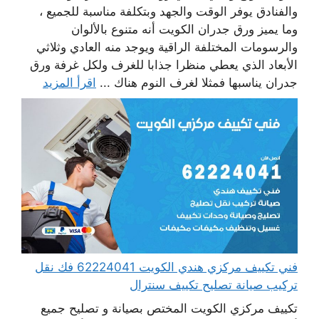
والفنادق يوفر الوقت والجهد وبتكلفة مناسبة للجميع ،
وما يميز ورق جدران الكويت أنه متنوع بالألوان
والرسومات المختلفة الراقية ويوجد منه العادي وثلاثي
الأبعاد الذي يعطي منظرا جذابا للغرف ولكل غرفة ورق
جدران يناسبها فمثلا لغرف النوم هناك ...
اقرأ المزيد
فني تكييف مركزي هندي الكويت 62224041 فك نقل
تركيب صيانة تصليح تكييف سنترال
تكييف مركزي الكويت المختص بصيانة و تصليح جميع