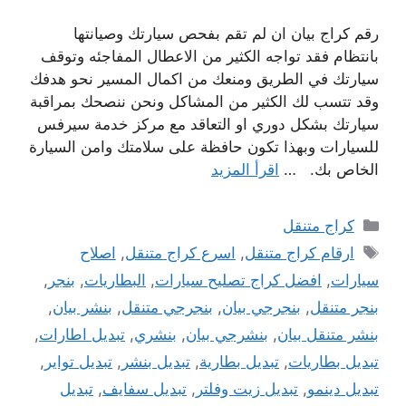
رقم كراج بيان ان لم تقم بفحص سيارتك وصيانتها
بانتظام فقد تواجه الكثير من الاعطال المفاجئه وتوقف
سيارتك في الطريق ومنعك من اكمال المسير نحو هدفك
وقد تتسب لك الكثير من المشاكل ونحن ننصحك بمراقبة
سيارتك بشكل دوري او التعاقد مع مركز خدمة سيرفس
للسيارات وبهذا تكون حافظة على سلامتك وامن السيارة
الخاص بك. …
اقرأ المزيد
التصنيفات
كراج متنقل
الوسوم
ارقام كراج متنقل
,
اسرع كراج متنقل
,
اصلاح
سيارات
,
افضل كراج تصليح سيارات
,
البطاريات
,
بنجر
,
بنجر متنقل
,
بنجرجي بيان
,
بنجرجي متنقل
,
بنشر بيان
,
بنشر متنقل بيان
,
بنشرجي بيان
,
بنشري
,
تبديل اطارات
,
تبديل بطاريات
,
تبديل بطارية
,
تبديل بنشر
,
تبديل تواير
,
تبديل دينمو
,
تبديل زيت وفلتر
,
تبديل سفايف
,
تبديل