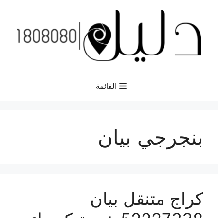
نتقل
لى
لمحتوى
القائمة
بنجرجي بيان
كراج متنقل بيان