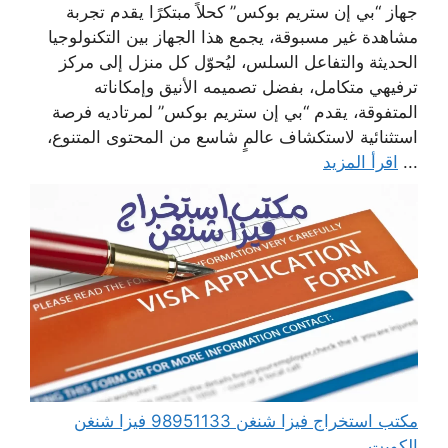
جهاز “بي إن ستريم بوكس” كحلاً مبتكرًا يقدم تجربة
مشاهدة غير مسبوقة، يجمع هذا الجهاز بين التكنولوجيا
الحديثة والتفاعل السلس، ليُحوّل كل منزل إلى مركز
ترفيهي متكامل، بفضل تصميمه الأنيق وإمكاناته
المتفوقة، يقدم “بي إن ستريم بوكس” لمرتاديه فرصة
استثنائية لاستكشاف عالمٍ شاسع من المحتوى المتنوع،
...
اقرأ المزيد
مكتب استخراج فيزا شنغن 98951133 فيزا شنغن
الكويت