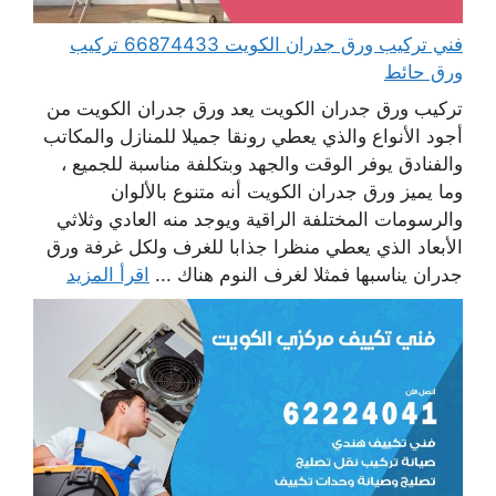
فني تركيب ورق جدران الكويت 66874433 تركيب
ورق حائط
تركيب ورق جدران الكويت يعد ورق جدران الكويت من
أجود الأنواع والذي يعطي رونقا جميلا للمنازل والمكاتب
والفنادق يوفر الوقت والجهد وبتكلفة مناسبة للجميع ،
وما يميز ورق جدران الكويت أنه متنوع بالألوان
والرسومات المختلفة الراقية ويوجد منه العادي وثلاثي
الأبعاد الذي يعطي منظرا جذابا للغرف ولكل غرفة ورق
جدران يناسبها فمثلا لغرف النوم هناك ...
اقرأ المزيد