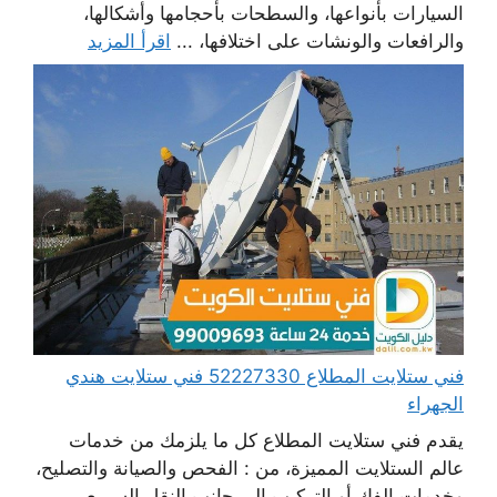
السيارات بأنواعها، والسطحات بأحجامها وأشكالها،
والرافعات والونشات على اختلافها، ...
اقرأ المزيد
فني ستلايت المطلاع 52227330 فني ستلايت هندي
الجهراء
يقدم فني ستلايت المطلاع كل ما يلزمك من خدمات
عالم الستلايت المميزة، من : الفحص والصيانة والتصليح،
وخدمات الفك أو التركيب إلى جانب النقل السريع،