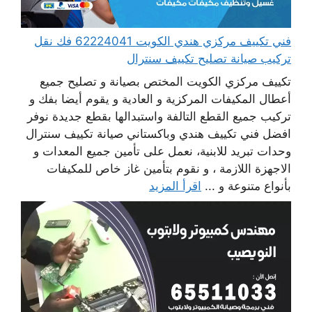
فني تكييف مركزي هندي الكويت 62224041 فك نقل
تركيب صيانة تصليح تكييف سنترال
تكييف مركزي الكويت المختص بصيانة و تصليح جميع
أعطال المكيفات المركزية و العادية و يقوم أيضا بفك و
تركيب جميع القطع التالفة واستبدالها بقطع جديدة نوفر
افضل فني تكييف هندي وباكستاني صيانة تكييف سنترال
وحدات تبريد للابنية، نعمل على تأمين جميع المعدات و
الاجهزة اللازمة ، و نقوم بتأمين غاز خاص للمكيفات
بأنواع متنوعة و ...
اقرأ المزيد