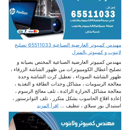
مهندس كمبيوتر العارضية الصناعية 65511033 تصليح
لابتوب و كمبيوتر بالمنزل
مهندس كمبيوتر العارضية الصناعية المختص بصيانة و
تصليح أعطال الكومبيوترات من ظهور الشاشة الزرقاء ،
ظهور الشاشة السوداء ، تعطيل كرت الشاشة وحدة
معالجة الرسومات ، مشاكل وحدات الطاقة و التغذية ،
معالجة مشاكل الحرارة الزائدة ، تلف معالج الرسوم ،
إعادة اقلاع الحاسوب بشكل متكرر ، تلف التوانزستور ،
استبدال بور سبلاي ، تنظيف ...
اقرأ المزيد