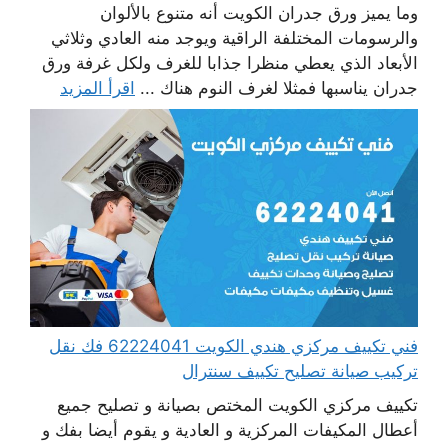
وما يميز ورق جدران الكويت أنه متنوع بالألوان
والرسومات المختلفة الراقية ويوجد منه العادي وثلاثي
الأبعاد الذي يعطي منظرا جذابا للغرف ولكل غرفة ورق
جدران يناسبها فمثلا لغرف النوم هناك ...
اقرأ المزيد
فني تكييف مركزي هندي الكويت 62224041 فك نقل
تركيب صيانة تصليح تكييف سنترال
تكييف مركزي الكويت المختص بصيانة و تصليح جميع
أعطال المكيفات المركزية و العادية و يقوم أيضا بفك و