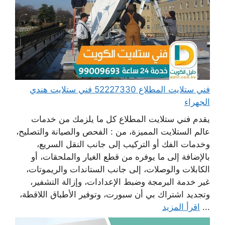
فني ستلايت المطلاع 52227330 فني ستلايت هندي
الجهراء
يقدم فني ستلايت المطلاع كل ما يلزمك من خدمات
عالم الستلايت المميزة، من : الفحص والصيانة والتصليح،
وخدمات الفك أو التركيب إلى جانب النقل السريع،
بالإضافة إلى ما يوفره من قطع الغيار والملحقات، أو
الكابلات والوصلات، إلى جانب الستاندات والريموتات،
غير خدمة البرمجة وضبط الإعدادات، وإزالة التشفير،
وتجديد اشتراك بي أن سبورت، وتوفير الأطباق اللاقطة،
...
اقرأ المزيد