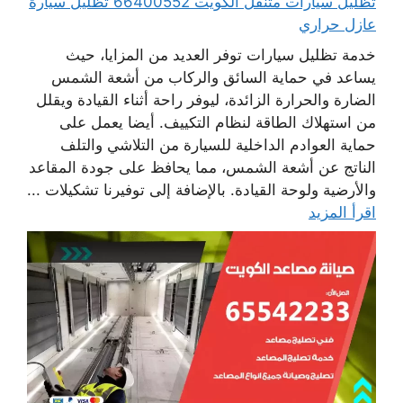
تظليل سيارات متنقل الكويت 66400552 تظليل سيارة
عازل حراري
خدمة تظليل سيارات توفر العديد من المزايا، حيث
يساعد في حماية السائق والركاب من أشعة الشمس
الضارة والحرارة الزائدة، ليوفر راحة أثناء القيادة ويقلل
من استهلاك الطاقة لنظام التكييف. أيضا يعمل على
حماية العوادم الداخلية للسيارة من التلاشي والتلف
الناتج عن أشعة الشمس، مما يحافظ على جودة المقاعد
والأرضية ولوحة القيادة. بالإضافة إلى توفيرنا تشكيلات ...
اقرأ المزيد