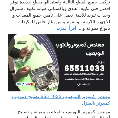
تركيب جميع القطع التالفة واستبدالها بقطع جديدة نوفر
افضل فني تكييف هندي وباكستاني صيانة تكييف سنترال
وحدات تبريد للابنية، نعمل على تأمين جميع المعدات و
الاجهزة اللازمة ، و نقوم بتأمين غاز خاص للمكيفات
بأنواع متنوعة و ...
اقرأ المزيد
مهندس كمبيوتر النويصيب 65511033 تصليح لابتوب و
كمبيوتر بالمنزل
مهندس كمبيوتر النويصيب المختص بصيانة و تصليح