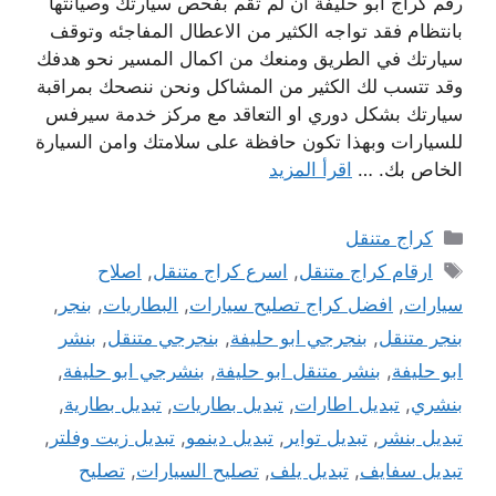
رقم كراج ابو حليفة ان لم تقم بفحص سيارتك وصيانتها
بانتظام فقد تواجه الكثير من الاعطال المفاجئه وتوقف
سيارتك في الطريق ومنعك من اكمال المسير نحو هدفك
وقد تتسب لك الكثير من المشاكل ونحن ننصحك بمراقبة
سيارتك بشكل دوري او التعاقد مع مركز خدمة سيرفس
للسيارات وبهذا تكون حافظة على سلامتك وامن السيارة
الخاص بك. …
اقرأ المزيد
التصنيفات
كراج متنقل
الوسوم
ارقام كراج متنقل
,
اسرع كراج متنقل
,
اصلاح
سيارات
,
افضل كراج تصليح سيارات
,
البطاريات
,
بنجر
,
بنجر متنقل
,
بنجرجي ابو حليفة
,
بنجرجي متنقل
,
بنشر
ابو حليفة
,
بنشر متنقل ابو حليفة
,
بنشرجي ابو حليفة
,
بنشري
,
تبديل اطارات
,
تبديل بطاريات
,
تبديل بطارية
,
تبديل بنشر
,
تبديل تواير
,
تبديل دينمو
,
تبديل زيت وفلتر
,
تبديل سفايف
,
تبديل يلف
,
تصليح السيارات
,
تصليح