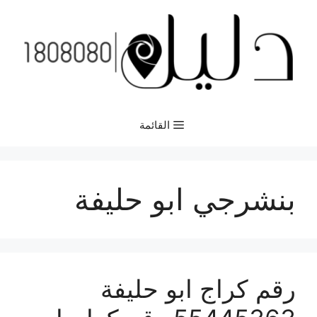
نتقل
لى
لمحتوى
القائمة
بنشرجي ابو حليفة
رقم كراج ابو حليفة