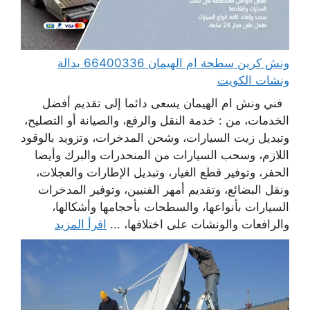
ونش كرين سطحة ام الهيمان 66400336 بدالة
ونشات الكويت
فني ونش ام الهيمان يسعى دائما إلى تقديم أفضل
الخدمات، من : خدمة النقل والرفع، والصيانة أو التصليح،
وتبديل زيت السيارات، وشحن المدخرات، وتزويد بالوقود
اللازم، وسحب السيارات من المنحدرات والبرك وأيضا
الحفر، وتوفير قطع الغيار، وتبديل الإطارات والعجلات،
ونقل البضائع، وتقديم أمهر الفنيين، وتوفير المدخرات
السيارات بأنواعها، والسطحات بأحجامها وأشكالها،
والرافعات والونشات على اختلافها، ...
اقرأ المزيد