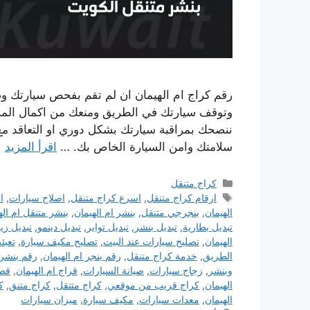
رقم كراج ام الهيمان ان لم تقم بفحص سيارتك وصيا
وتوقف سيارتك في الطريق ومنعك من اكمال المس
ننصحك بمراقبة سيارتك بشكل دوري او التعاقد 
سلامتك وامن السيارة الخاص بك. …
اقرأ المزيد
التصنيفات
كراج متنقل
الوسوم
ارقام كراج متنقل
,
اسرع كراج متنقل
,
اصلاح سيارات
,
ا
الهيمان
,
بنجرجي متنقل
,
بنشر ام الهيمان
,
بنشر متنقل ام اله
تبديل بطارية
,
تبديل بنشر
,
تبديل تواير
,
تبديل دينمو
,
تبديل زي
الهيمان
,
تصليح سيارات عند البيت
,
تصليح مكيف سيارة
,
تعبئ
الطريق
,
خدمة كراج متنقل
,
رقم بنجر ام الهيمان
,
رقم بنشر 
وبنشر
,
زجاج سيارات
,
صيانة السيارات
,
قراج ام الهيمان
,
قطع
الهيمان
,
كراج قريب من موقعي
,
كراج متتقل
,
كراج متنق
,
ك
الهيمان
,
معدات سيارات
,
مكيف سيارة
,
ميزان سيارات