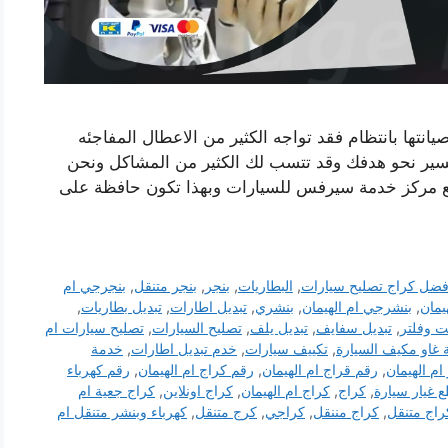
نتها بانتظام فقد تواجه الكثير من الاعطال المفاجئه
ير نحو هدفك وقد تتسب لك الكثير من المشاكل ونحن
مع مركز خدمة سيرفس للسيارات وبهذا تكون حافظة على
فضل كراج تصليح سيارات
,
البطاريات
,
بنجر
,
بنجر متنقل
,
بنجرجي ام
يمان
,
بنشرجي ام الهيمان
,
بنشري
,
تبديل اطارات
,
تبديل بطاريات
,
ت وفلتر
,
تبديل سفايف
,
تبديل يلف
,
تصليح السيارات
,
تصليح سيارات ام
ة غاو مكيف السيارة
,
تكييف سيارات
,
خدم تبديل اطارات
,
خدمة
ام الهيمان
,
رقم قراج ام الهيمان
,
رقم كراج ام الهيمان
,
رقم كهرباء
 غيار سيارة
,
كراج
,
كراج ام الهيمان
,
كراج اونلاين
,
كراج جعية ام
راج متنقل
,
كراج مننقل
,
كراجي
,
كرج متنقل
,
كهرباء وبنشر متنقل ام