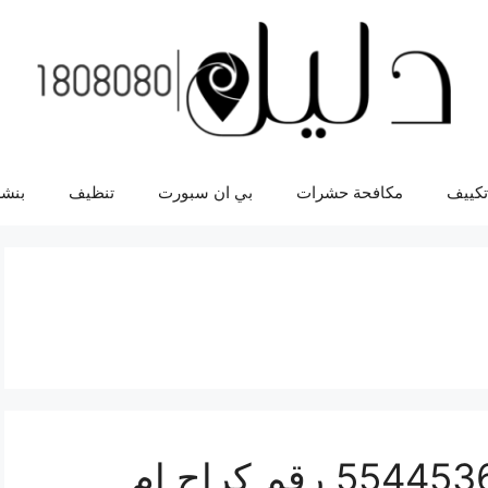
تكييف
مكافحة حشرات
بي ان سبورت
تنظيف
بنشر
رقم كراج ام الهيمان 55445363 رقم كراج ام