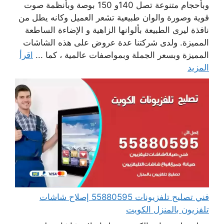
وبأحجام متنوعة تصل 140و 150 بوصة وبأنظمة صوت
قوية وصورة والوان طبيعية تشعر العميل وكانه يطل من
نافذة ليرى الطبيعة بألوانها الزاهية و الإضاءة الساطعة
المميزة. ولدى شركتنا عدة عروض على هذه الشاشات
المميزة وبسعر الجملة وبمواصفات عالمية ، كما ...
اقرأ
المزيد
فني تصليح تلفزيونات 55880595 إصلاح شاشات
تلفزيون بالمنزل الكويت