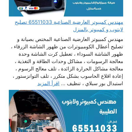
مهندس كمبيوتر العارضية الصناعية 65511033 تصليح
لابتوب و كمبيوتر بالمنزل
مهندس كمبيوتر العارضية الصناعية المختص بصيانة و
تصليح أعطال الكومبيوترات من ظهور الشاشة الزرقاء ،
ظهور الشاشة السوداء ، تعطيل كرت الشاشة وحدة
معالجة الرسومات ، مشاكل وحدات الطاقة و التغذية ،
معالجة مشاكل الحرارة الزائدة ، تلف معالج الرسوم ،
إعادة اقلاع الحاسوب بشكل متكرر ، تلف التوانزستور ،
استبدال بور سبلاي ، تنظيف ...
اقرأ المزيد