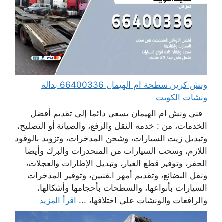
ونش كرين سطحة ام الهيمان 66400336 بدالة
ونشات الكويت
فني ونش ام الهيمان يسعى دائما إلى تقديم أفضل
الخدمات، من : خدمة النقل والرفع، والصيانة أو التصليح،
وتبديل زيت السيارات، وشحن المدخرات، وتزويد بالوقود
اللازم، وسحب السيارات من المنحدرات والبرك وأيضا
الحفر، وتوفير قطع الغيار، وتبديل الإطارات والعجلات،
ونقل البضائع، وتقديم أمهر الفنيين، وتوفير المدخرات
السيارات بأنواعها، والسطحات بأحجامها وأشكالها،
والرافعات والونشات على اختلافها، ...
اقرأ المزيد