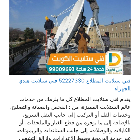
فني ستلايت المطلاع 52227330 فني ستلايت هندي
الجهراء
يقدم فني ستلايت المطلاع كل ما يلزمك من خدمات
عالم الستلايت المميزة، من : الفحص والصيانة والتصليح،
وخدمات الفك أو التركيب إلى جانب النقل السريع،
بالإضافة إلى ما يوفره من قطع الغيار والملحقات، أو
الكابلات والوصلات، إلى جانب الستاندات والريموتات،
غير خدمة البرمجة وضبط الإعدادات، وإزالة التشفير،