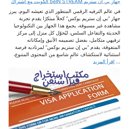
جهاز بي ان ستريم beIN STREAM الكويت مع اشتراك
في عالم الترفيه الرقمي المتطور الذي تعيشه اليوم، يبرز
جهاز “بي إن ستريم بوكس” كحلاً مبتكرًا يقدم تجربة
مشاهدة غير مسبوقة، يجمع هذا الجهاز بين التكنولوجيا
الحديثة والتفاعل السلس، ليُحوّل كل منزل إلى مركز
ترفيهي متكامل، بفضل تصميمه الأنيق وإمكاناته
المتفوقة، يقدم “بي إن ستريم بوكس” لمرتاديه فرصة
استثنائية لاستكشاف عالمٍ شاسع من المحتوى المتنوع،
...
اقرأ المزيد