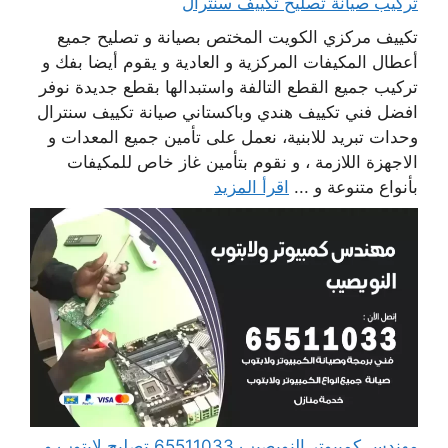
تركيب صيانة تصليح تكييف سنترال
تكييف مركزي الكويت المختص بصيانة و تصليح جميع
أعطال المكيفات المركزية و العادية و يقوم أيضا بفك و
تركيب جميع القطع التالفة واستبدالها بقطع جديدة نوفر
افضل فني تكييف هندي وباكستاني صيانة تكييف سنترال
وحدات تبريد للابنية، نعمل على تأمين جميع المعدات و
الاجهزة اللازمة ، و نقوم بتأمين غاز خاص للمكيفات
بأنواع متنوعة و ...
اقرأ المزيد
مهندس كمبيوتر النويصيب 65511033 تصليح لابتوب و