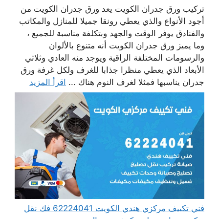
تركيب ورق جدران الكويت يعد ورق جدران الكويت من
أجود الأنواع والذي يعطي رونقا جميلا للمنازل والمكاتب
والفنادق يوفر الوقت والجهد وبتكلفة مناسبة للجميع ،
وما يميز ورق جدران الكويت أنه متنوع بالألوان
والرسومات المختلفة الراقية ويوجد منه العادي وثلاثي
الأبعاد الذي يعطي منظرا جذابا للغرف ولكل غرفة ورق
جدران يناسبها فمثلا لغرف النوم هناك ...
اقرأ المزيد
فني تكييف مركزي هندي الكويت 62224041 فك نقل