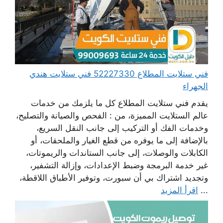
فني ستلايت المطلاع 52227330 فني ستلايت هندي
الجهراء
يقدم فني ستلايت المطلاع كل ما يلزمك من خدمات
عالم الستلايت المميزة، من : الفحص والصيانة والتصليح،
وخدمات الفك أو التركيب إلى جانب النقل السريع،
بالإضافة إلى ما يوفره من قطع الغيار والملحقات، أو
الكابلات والوصلات، إلى جانب الستاندات والريموتات،
غير خدمة البرمجة وضبط الإعدادات، وإزالة التشفير،
وتجديد اشتراك بي أن سبورت، وتوفير الأطباق اللاقطة،
...
اقرأ المزيد