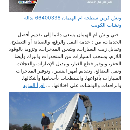
ونش كرين سطحة ام الهيمان 66400336 بدالة
ونشات الكويت
فني ونش ام الهيمان يسعى دائما إلى تقديم أفضل
الخدمات، من : خدمة النقل والرفع، والصيانة أو التصليح،
وتبديل زيت السيارات، وشحن المدخرات، وتزويد بالوقود
اللازم، وسحب السيارات من المنحدرات والبرك وأيضا
الحفر، وتوفير قطع الغيار، وتبديل الإطارات والعجلات،
ونقل البضائع، وتقديم أمهر الفنيين، وتوفير المدخرات
السيارات بأنواعها، والسطحات بأحجامها وأشكالها،
والرافعات والونشات على اختلافها، ...
اقرأ المزيد