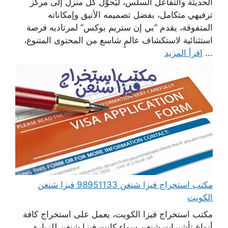
الحديثة والتفاعل السلس، ليُحوّل كل منزل إلى مركز
ترفيهي متكامل، بفضل تصميمه الأنيق وإمكاناته
المتفوقة، يقدم “بي إن ستريم بوكس” لمرتاديه فرصة
استثنائية لاستكشاف عالمٍ شاسع من المحتوى المتنوع،
...
اقرأ المزيد
مكتب استخراج فيزا شنغن 98951133 فيزا شنغن
الكويت
مكتب استخراج فيزا الكويت، يعمل على استخراج كافة
أنواع تأشيرات شنغن سواء كانت فيزا شنغن للزيارة