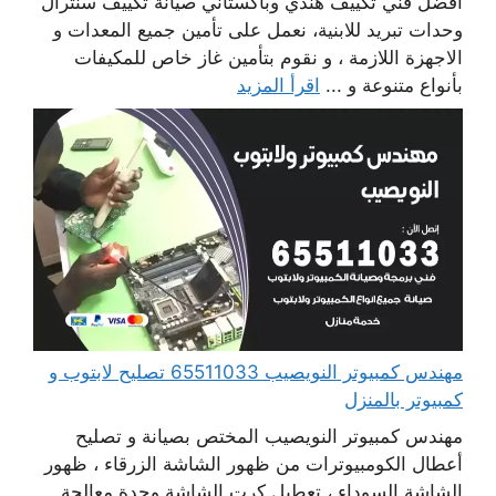
افضل فني تكييف هندي وباكستاني صيانة تكييف سنترال
وحدات تبريد للابنية، نعمل على تأمين جميع المعدات و
الاجهزة اللازمة ، و نقوم بتأمين غاز خاص للمكيفات
بأنواع متنوعة و ...
اقرأ المزيد
مهندس كمبيوتر النويصيب 65511033 تصليح لابتوب و
كمبيوتر بالمنزل
مهندس كمبيوتر النويصيب المختص بصيانة و تصليح
أعطال الكومبيوترات من ظهور الشاشة الزرقاء ، ظهور
الشاشة السوداء ، تعطيل كرت الشاشة وحدة معالجة