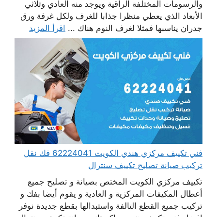
والرسومات المختلفة الراقية ويوجد منه العادي وثلاثي
الأبعاد الذي يعطي منظرا جذابا للغرف ولكل غرفة ورق
جدران يناسبها فمثلا لغرف النوم هناك ...
اقرأ المزيد
فني تكييف مركزي هندي الكويت 62224041 فك نقل
تركيب صيانة تصليح تكييف سنترال
تكييف مركزي الكويت المختص بصيانة و تصليح جميع
أعطال المكيفات المركزية و العادية و يقوم أيضا بفك و
تركيب جميع القطع التالفة واستبدالها بقطع جديدة نوفر