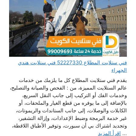
فني ستلايت المطلاع 52227330 فني ستلايت هندي
الجهراء
يقدم فني ستلايت المطلاع كل ما يلزمك من خدمات
عالم الستلايت المميزة، من : الفحص والصيانة والتصليح،
وخدمات الفك أو التركيب إلى جانب النقل السريع،
بالإضافة إلى ما يوفره من قطع الغيار والملحقات، أو
الكابلات والوصلات، إلى جانب الستاندات والريموتات،
غير خدمة البرمجة وضبط الإعدادات، وإزالة التشفير،
وتجديد اشتراك بي أن سبورت، وتوفير الأطباق اللاقطة،
...
اقرأ المزيد