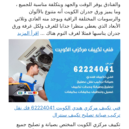
والفنادق يوفر الوقت والجهد وبتكلفة مناسبة للجميع ،
وما يميز ورق جدران الكويت أنه متنوع بالألوان
والرسومات المختلفة الراقية ويوجد منه العادي وثلاثي
الأبعاد الذي يعطي منظرا جذابا للغرف ولكل غرفة ورق
جدران يناسبها فمثلا لغرف النوم هناك ...
اقرأ المزيد
فني تكييف مركزي هندي الكويت 62224041 فك نقل
تركيب صيانة تصليح تكييف سنترال
تكييف مركزي الكويت المختص بصيانة و تصليح جميع