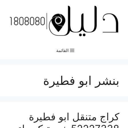
نتقل
لى
لمحتوى
القائمة
بنشر ابو فطيرة
كراج متنقل ابو فطيرة