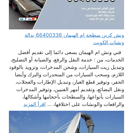
ونش كرين سطحة ام الهيمان 66400336 بدالة
ونشات الكويت
فني ونش ام الهيمان يسعى دائما إلى تقديم أفضل
الخدمات، من : خدمة النقل والرفع، والصيانة أو التصليح،
وتبديل زيت السيارات، وشحن المدخرات، وتزويد بالوقود
اللازم، وسحب السيارات من المنحدرات والبرك وأيضا
الحفر، وتوفير قطع الغيار، وتبديل الإطارات والعجلات،
ونقل البضائع، وتقديم أمهر الفنيين، وتوفير المدخرات
السيارات بأنواعها، والسطحات بأحجامها وأشكالها،
والرافعات والونشات على اختلافها، ...
اقرأ المزيد