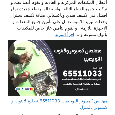
أعطال المكيفات المركزية و العادية و يقوم أيضا بفك و
تركيب جميع القطع التالفة واستبدالها بقطع جديدة نوفر
افضل فني تكييف هندي وباكستاني صيانة تكييف سنترال
وحدات تبريد للابنية، نعمل على تأمين جميع المعدات و
الاجهزة اللازمة ، و نقوم بتأمين غاز خاص للمكيفات
بأنواع متنوعة و ...
اقرأ المزيد
مهندس كمبيوتر النويصيب 65511033 تصليح لابتوب و
كمبيوتر بالمنزل