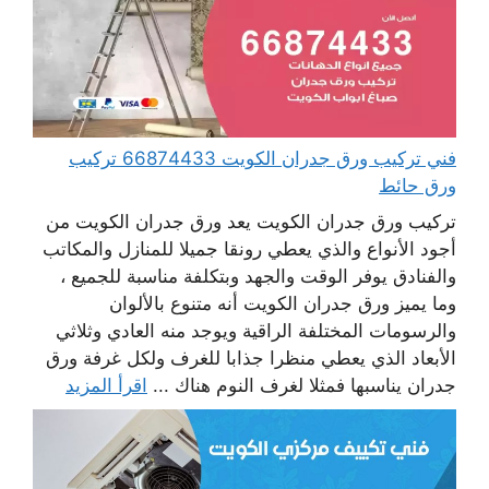
فني تركيب ورق جدران الكويت 66874433 تركيب
ورق حائط
تركيب ورق جدران الكويت يعد ورق جدران الكويت من
أجود الأنواع والذي يعطي رونقا جميلا للمنازل والمكاتب
والفنادق يوفر الوقت والجهد وبتكلفة مناسبة للجميع ،
وما يميز ورق جدران الكويت أنه متنوع بالألوان
والرسومات المختلفة الراقية ويوجد منه العادي وثلاثي
الأبعاد الذي يعطي منظرا جذابا للغرف ولكل غرفة ورق
جدران يناسبها فمثلا لغرف النوم هناك ...
اقرأ المزيد