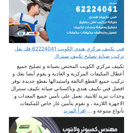
فني تكييف مركزي هندي الكويت 62224041 فك نقل
تركيب صيانة تصليح تكييف سنترال
تكييف مركزي الكويت المختص بصيانة و تصليح جميع
أعطال المكيفات المركزية و العادية و يقوم أيضا بفك و
تركيب جميع القطع التالفة واستبدالها بقطع جديدة نوفر
افضل فني تكييف هندي وباكستاني صيانة تكييف سنترال
وحدات تبريد للابنية، نعمل على تأمين جميع المعدات و
الاجهزة اللازمة ، و نقوم بتأمين غاز خاص للمكيفات
بأنواع متنوعة و ...
اقرأ المزيد