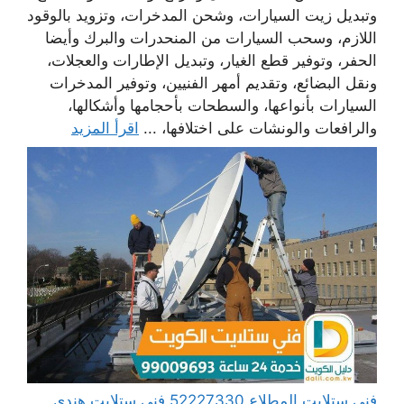
وتبديل زيت السيارات، وشحن المدخرات، وتزويد بالوقود
اللازم، وسحب السيارات من المنحدرات والبرك وأيضا
الحفر، وتوفير قطع الغيار، وتبديل الإطارات والعجلات،
ونقل البضائع، وتقديم أمهر الفنيين، وتوفير المدخرات
السيارات بأنواعها، والسطحات بأحجامها وأشكالها،
والرافعات والونشات على اختلافها، ...
اقرأ المزيد
فني ستلايت المطلاع 52227330 فني ستلايت هندي