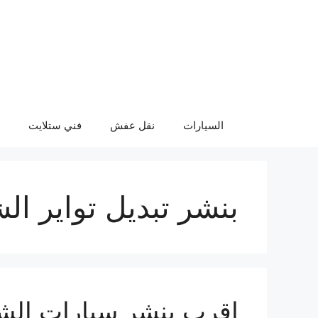
نتقل
لى
لمحتوى
السيارات
نقل عفش
فني ستلايت
بنشر تبديل تواير ال