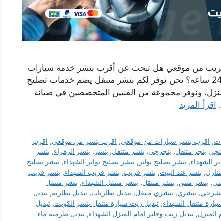
فريب من موقعي هل تبحث عن أقرب بنشر خدمة سيارات
متنقلة بالشهداء يصل اليك اينما كنت وعلى مدار 24 ساعة؟ نحن نوفر لكم بنشر متنقل يضم خدمات تصليح
منزل، ونوفر مجموعة من الفنيين المتخصصين في صيانة
…
اقرأ المزيد
ات
,
اقرب بنشر سيارات من موقعي
,
اقرب بنشر من موقعي
,
اقرب
نجر
,
بنجر متنقل
,
بنجرجي
,
بنسر متنقل
,
بنشر
,
بنشر الزهراء
,
بنشر
ير الشهداء
,
بنشر تصليح تواير
,
بنشر تصليح تواير الشهداء
,
بنشر تصليح
نازل
,
بنشر عند البيت
,
بنشر قريب
,
بنشر قريب الشهداء
,
بنشر قريب
ني
,
بنشر متنق
,
بنشر متنقل
,
بنشر متنقل الشهداء
,
بنشر متنقل
نشرجي
,
بنشري
,
بنشري متنقل
,
تبديل بطاريات
,
تبديل بطارية
,
تبديل
يارة متنقل الشهداء
,
تبديل زيت سيارة متنقل بنشر الكويت
,
تبديل
 المنزل
,
تبديل زيت وفلتر امام المنزل الشهداء
,
تبديل طرمبة ماء