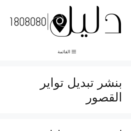
نتقل
لى
لمحتوى
القائمة
بنشر تبديل تواير
القصور