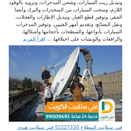
وتبديل زيت السيارات، وشحن المدخرات، وتزويد بالوقود
اللازم، وسحب السيارات من المنحدرات والبرك وأيضا
الحفر، وتوفير قطع الغيار، وتبديل الإطارات والعجلات،
ونقل البضائع، وتقديم أمهر الفنيين، وتوفير المدخرات
السيارات بأنواعها، والسطحات بأحجامها وأشكالها،
والرافعات والونشات على اختلافها، ...
اقرأ المزيد
فني ستلايت المطلاع 52227330 فني ستلايت هندي