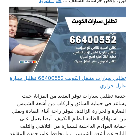
ليزر، وقص خرسانة السقف ...
اقرأ المزيد
تظليل سيارات متنقل الكويت 66400552 تظليل سيارة
عازل حراري
خدمة تظليل سيارات توفر العديد من المزايا، حيث
يساعد في حماية السائق والركاب من أشعة الشمس
الضارة والحرارة الزائدة، ليوفر راحة أثناء القيادة ويقلل
من استهلاك الطاقة لنظام التكييف. أيضا يعمل على
حماية العوادم الداخلية للسيارة من التلاشي والتلف
الناتج عن أشعة الشمس، مما يحافظ على جودة المقاعد