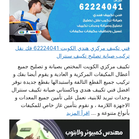
فني تكييف مركزي هندي الكويت 62224041 فك نقل
تركيب صيانة تصليح تكييف سنترال
تكييف مركزي الكويت المختص بصيانة و تصليح جميع
أعطال المكيفات المركزية و العادية و يقوم أيضا بفك و
تركيب جميع القطع التالفة واستبدالها بقطع جديدة نوفر
افضل فني تكييف هندي وباكستاني صيانة تكييف سنترال
وحدات تبريد للابنية، نعمل على تأمين جميع المعدات و
الاجهزة اللازمة ، و نقوم بتأمين غاز خاص للمكيفات
بأنواع متنوعة و ...
اقرأ المزيد