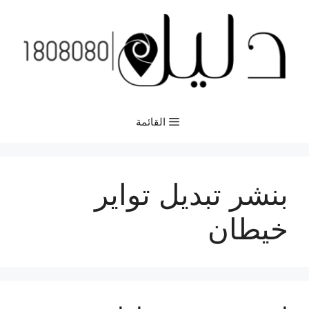
نتقل
لى
لمحتوى
القائمة
بنشر تبديل تواير
خيطان