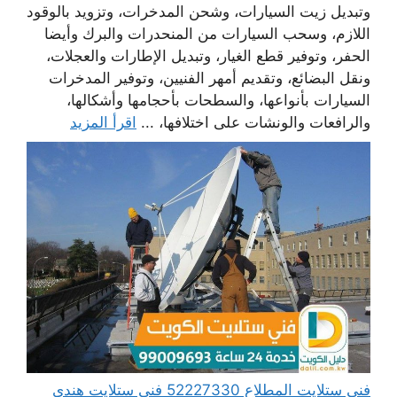
وتبديل زيت السيارات، وشحن المدخرات، وتزويد بالوقود
اللازم، وسحب السيارات من المنحدرات والبرك وأيضا
الحفر، وتوفير قطع الغيار، وتبديل الإطارات والعجلات،
ونقل البضائع، وتقديم أمهر الفنيين، وتوفير المدخرات
السيارات بأنواعها، والسطحات بأحجامها وأشكالها،
والرافعات والونشات على اختلافها، ...
اقرأ المزيد
فني ستلايت المطلاع 52227330 فني ستلايت هندي