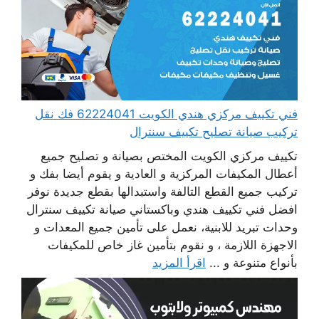
فني تكييف مركزي هندي الكويت 62224041 فك نقل
تركيب صيانة تصليح تكييف سنترال
تكييف مركزي الكويت المختص بصيانة و تصليح جميع
أعطال المكيفات المركزية و العادية و يقوم أيضا بفك و
تركيب جميع القطع التالفة واستبدالها بقطع جديدة نوفر
افضل فني تكييف هندي وباكستاني صيانة تكييف سنترال
وحدات تبريد للابنية، نعمل على تأمين جميع المعدات و
الاجهزة اللازمة ، و نقوم بتأمين غاز خاص للمكيفات
بأنواع متنوعة و ...
اقرأ المزيد