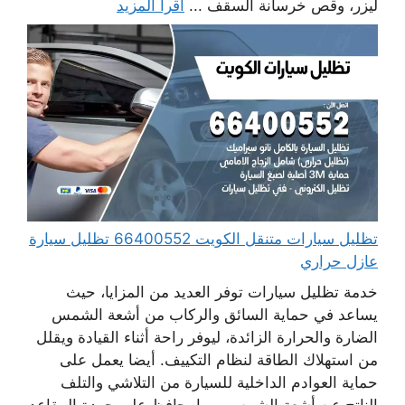
ليزر، وقص خرسانة السقف ...
اقرأ المزيد
تظليل سيارات متنقل الكويت 66400552 تظليل سيارة
عازل حراري
خدمة تظليل سيارات توفر العديد من المزايا، حيث
يساعد في حماية السائق والركاب من أشعة الشمس
الضارة والحرارة الزائدة، ليوفر راحة أثناء القيادة ويقلل
من استهلاك الطاقة لنظام التكييف. أيضا يعمل على
حماية العوادم الداخلية للسيارة من التلاشي والتلف
الناتج عن أشعة الشمس، مما يحافظ على جودة المقاعد