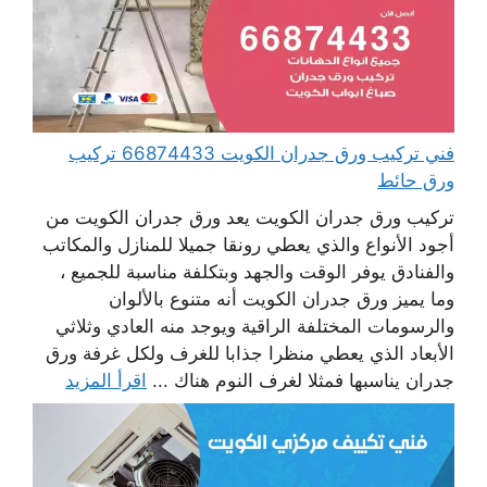
فني تركيب ورق جدران الكويت 66874433 تركيب
ورق حائط
تركيب ورق جدران الكويت يعد ورق جدران الكويت من
أجود الأنواع والذي يعطي رونقا جميلا للمنازل والمكاتب
والفنادق يوفر الوقت والجهد وبتكلفة مناسبة للجميع ،
وما يميز ورق جدران الكويت أنه متنوع بالألوان
والرسومات المختلفة الراقية ويوجد منه العادي وثلاثي
الأبعاد الذي يعطي منظرا جذابا للغرف ولكل غرفة ورق
جدران يناسبها فمثلا لغرف النوم هناك ...
اقرأ المزيد