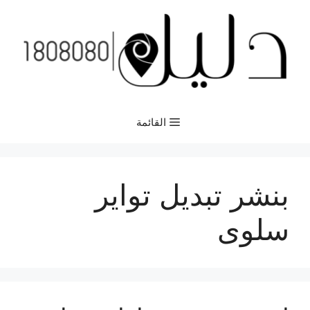
نتقل
لى
لمحتوى
القائمة
بنشر تبديل تواير
سلوى