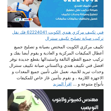
فني تكييف مركزي هندي الكويت 62224041 فك نقل
تركيب صيانة تصليح تكييف سنترال
تكييف مركزي الكويت المختص بصيانة و تصليح جميع
أعطال المكيفات المركزية و العادية و يقوم أيضا بفك و
تركيب جميع القطع التالفة واستبدالها بقطع جديدة نوفر
افضل فني تكييف هندي وباكستاني صيانة تكييف سنترال
وحدات تبريد للابنية، نعمل على تأمين جميع المعدات و
الاجهزة اللازمة ، و نقوم بتأمين غاز خاص للمكيفات
بأنواع متنوعة و ...
اقرأ المزيد