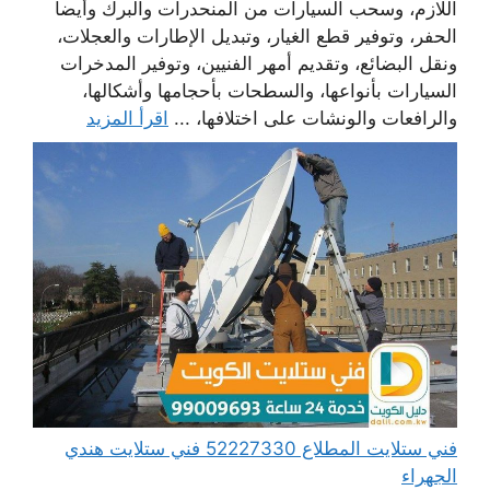
اللازم، وسحب السيارات من المنحدرات والبرك وأيضا
الحفر، وتوفير قطع الغيار، وتبديل الإطارات والعجلات،
ونقل البضائع، وتقديم أمهر الفنيين، وتوفير المدخرات
السيارات بأنواعها، والسطحات بأحجامها وأشكالها،
والرافعات والونشات على اختلافها، ...
اقرأ المزيد
فني ستلايت المطلاع 52227330 فني ستلايت هندي
الجهراء