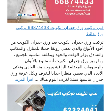
فني تركيب ورق جدران الكويت 66874433 تركيب
ورق حائط
تركيب ورق جدران الكويت يعد ورق جدران الكويت من
أجود الأنواع والذي يعطي رونقا جميلا للمنازل والمكاتب
والفنادق يوفر الوقت والجهد وبتكلفة مناسبة للجميع ،
وما يميز ورق جدران الكويت أنه متنوع بالألوان
والرسومات المختلفة الراقية ويوجد منه العادي وثلاثي
الأبعاد الذي يعطي منظرا جذابا للغرف ولكل غرفة ورق
جدران يناسبها فمثلا لغرف النوم هناك ...
اقرأ المزيد