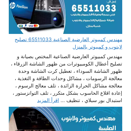
مهندس كمبيوتر العارضية الصناعية 65511033 تصليح
لابتوب و كمبيوتر بالمنزل
مهندس كمبيوتر العارضية الصناعية المختص بصيانة و
تصليح أعطال الكومبيوترات من ظهور الشاشة الزرقاء ،
ظهور الشاشة السوداء ، تعطيل كرت الشاشة وحدة
معالجة الرسومات ، مشاكل وحدات الطاقة و التغذية ،
معالجة مشاكل الحرارة الزائدة ، تلف معالج الرسوم ،
إعادة اقلاع الحاسوب بشكل متكرر ، تلف التوانزستور ،
استبدال بور سبلاي ، تنظيف ...
اقرأ المزيد