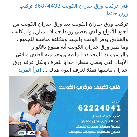
فني تركيب ورق جدران الكويت 66874433 تركيب
ورق حائط
تركيب ورق جدران الكويت يعد ورق جدران الكويت من
أجود الأنواع والذي يعطي رونقا جميلا للمنازل والمكاتب
والفنادق يوفر الوقت والجهد وبتكلفة مناسبة للجميع ،
وما يميز ورق جدران الكويت أنه متنوع بالألوان
والرسومات المختلفة الراقية ويوجد منه العادي وثلاثي
الأبعاد الذي يعطي منظرا جذابا للغرف ولكل غرفة ورق
جدران يناسبها فمثلا لغرف النوم هناك ...
اقرأ المزيد