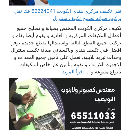
فني تكييف مركزي هندي الكويت 62224041 فك نقل
تركيب صيانة تصليح تكييف سنترال
تكييف مركزي الكويت المختص بصيانة و تصليح جميع
أعطال المكيفات المركزية و العادية و يقوم أيضا بفك و
تركيب جميع القطع التالفة واستبدالها بقطع جديدة نوفر
افضل فني تكييف هندي وباكستاني صيانة تكييف سنترال
وحدات تبريد للابنية، نعمل على تأمين جميع المعدات و
الاجهزة اللازمة ، و نقوم بتأمين غاز خاص للمكيفات
بأنواع متنوعة و ...
اقرأ المزيد