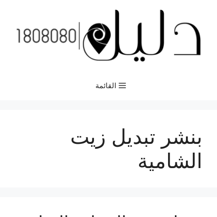
نتقل
لى
لمحتوى
القائمة
بنشر تبديل زيت
الشامية