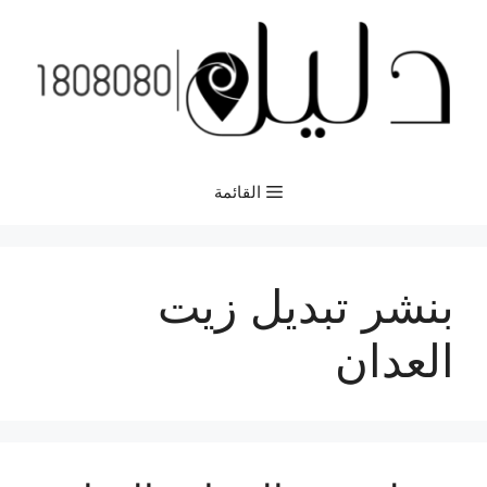
نتقل
لى
لمحتوى
القائمة
بنشر تبديل زيت
العدان