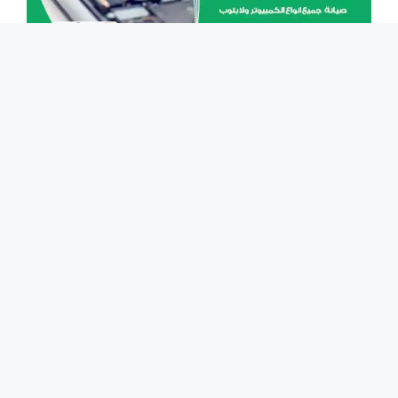
مهندس كمبيوتر الضباعية 65511033 تصليح لابتوب و
كمبيوتر بالمنزل
مهندس كمبيوتر الضباعية المختص بصيانة و تصليح
أعطال الكومبيوترات من ظهور الشاشة الزرقاء ، ظهور
الشاشة السوداء ، تعطيل كرت الشاشة وحدة معالجة
الرسومات ، مشاكل وحدات الطاقة و التغذية ، معالجة
مشاكل الحرارة الزائدة ، تلف معالج الرسوم ، إعادة
اقلاع الحاسوب بشكل متكرر ، تلف التوانزستور ،
استبدال بور سبلاي ، تنظيف مآخذ ...
اقرأ المزيد