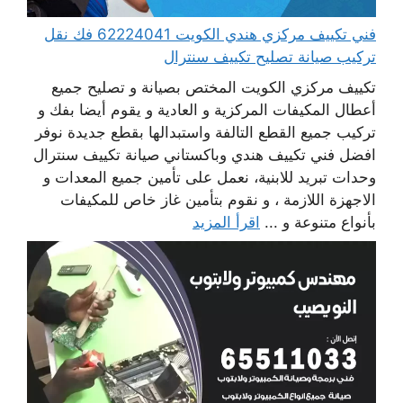
فني تكييف مركزي هندي الكويت 62224041 فك نقل
تركيب صيانة تصليح تكييف سنترال
تكييف مركزي الكويت المختص بصيانة و تصليح جميع
أعطال المكيفات المركزية و العادية و يقوم أيضا بفك و
تركيب جميع القطع التالفة واستبدالها بقطع جديدة نوفر
افضل فني تكييف هندي وباكستاني صيانة تكييف سنترال
وحدات تبريد للابنية، نعمل على تأمين جميع المعدات و
الاجهزة اللازمة ، و نقوم بتأمين غاز خاص للمكيفات
بأنواع متنوعة و ...
اقرأ المزيد