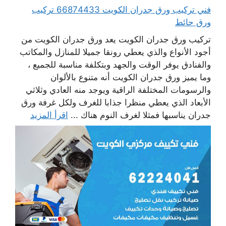
فني تركيب ورق جدران الكويت 66874433 تركيب
ورق حائط
تركيب ورق جدران الكويت يعد ورق جدران الكويت من
أجود الأنواع والذي يعطي رونقا جميلا للمنازل والمكاتب
والفنادق يوفر الوقت والجهد وبتكلفة مناسبة للجميع ،
وما يميز ورق جدران الكويت أنه متنوع بالألوان
والرسومات المختلفة الراقية ويوجد منه العادي وثلاثي
الأبعاد الذي يعطي منظرا جذابا للغرف ولكل غرفة ورق
جدران يناسبها فمثلا لغرف النوم هناك ...
اقرأ المزيد