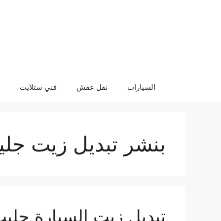
نتقل
لى
لمحتوى
السيارات
نقل عفش
فني ستلايت
بنشر تبديل زيت جل