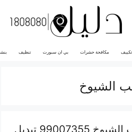
تكييف
مكافحة حشرات
بي ان سبورت
تنظيف
بنشر
يب الشيوخ
تبديل زيت السيارة جليب الشيوخ 99007355 تبديل