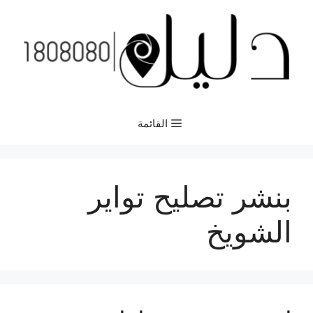
نتقل
لى
لمحتوى
القائمة
بنشر تصليح تواير
الشويخ