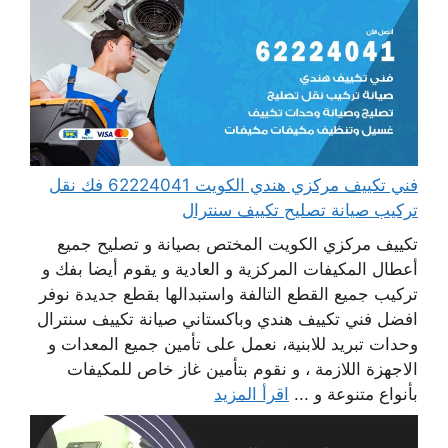
فني تكييف مركزي هندي الكويت 62224041 فك نقل
تركيب صيانة تصليح تكييف سنترال
تكييف مركزي الكويت المختص بصيانة و تصليح جميع
أعطال المكيفات المركزية و العادية و يقوم أيضا بفك و
تركيب جميع القطع التالفة واستبدالها بقطع جديدة نوفر
افضل فني تكييف هندي وباكستاني صيانة تكييف سنترال
وحدات تبريد للابنية، نعمل على تأمين جميع المعدات و
الاجهزة اللازمة ، و نقوم بتأمين غاز خاص للمكيفات
بأنواع متنوعة و ...
اقرأ المزيد